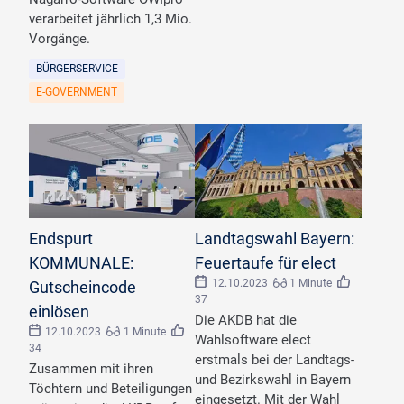
verarbeitet jährlich 1,3 Mio.
Vorgänge.
BÜRGERSERVICE
E-GOVERNMENT
©
AKDB
©
ah_fotobox/stock_adobe.com
Endspurt
Landtagswahl Bayern:
KOMMUNALE:
Feuertaufe für elect
12.10.2023
1 Minute
Gutscheincode
37
einlösen
Die AKDB hat die
12.10.2023
1 Minute
Wahlsoftware elect
34
erstmals bei der Landtags-
Zusammen mit ihren
und Bezirkswahl in Bayern
Töchtern und Beteiligungen
eingesetzt. Mit der Wahl