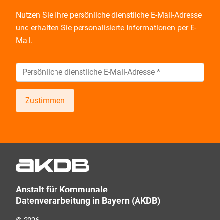
Nutzen Sie Ihre persönliche dienstliche E-Mail-Adresse
und
erhalten Sie personalisierte Informationen per E-
Mail.
Zustimmen
Wir informieren Sie zukünftig per E-Mail zu neuen
Produkten, Veranstaltungen, Dienstleistungs- und
Schulungsangeboten sowie über Arbeitskreise und
Umfragen in allen Produktbereichen des AKDB
Verbunds. Kurz, übersichtlich, informativ und
Anstalt für Kommunale
selbstverständlich kostenlos. Aber auch schnell und
Datenverarbeitung in Bayern (AKDB)
ressourcenschonend, eben ganz zeitgemäß digital.
Dafür benötigen wir Ihre Einwilligung, die Sie jederzeit
© 2026