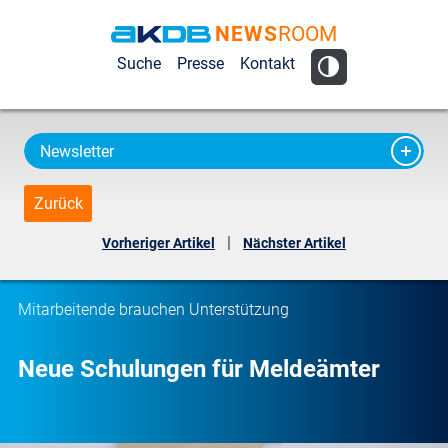
NEWS
ROOM
AKDB Anstalt
Suche
Presse
Kontakt
für
Kommunale
Datenverarbeitung
Newsletter
in Bayern
Zurück
|
Vorheriger Artikel
Nächster Artikel
Mitarbeitende brauchen Unterstützung
Neue Schulungen für Meldeämter