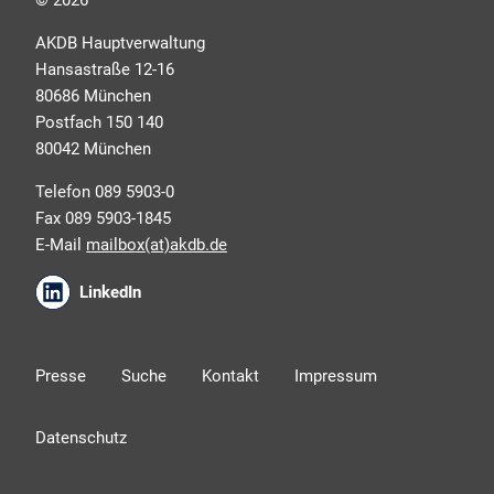
widerrufen können.
AKDB Hauptverwaltung
Hansastraße 12-16
80686 München
Postfach 150 140
80042 München
Telefon 089 5903-0
Fax 089 5903-1845
E-Mail
mailbox(at)akdb.de
Ich erkläre mich mit den AKDB-
LinkedIn
Datenschutzbedingungen einverstanden. Detaillierte
Informationen zur Verarbeitung meiner
personenbezogenen Daten entnehme ich der
Presse
Suche
Kontakt
Impressum
Datenschutzerklärung
.*
Datenschutz
Friendly Captcha