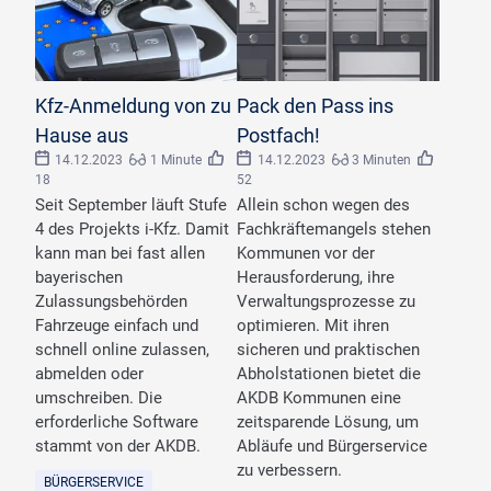
©
maho/stock.adobe.com
©
KEMAS
Kfz-Anmeldung von zu
Pack den Pass ins
Hause aus
Postfach!
14.12.2023
1 Minute
14.12.2023
3 Minuten
18
52
Seit September läuft Stufe
Allein schon wegen des
4 des Projekts i-Kfz. Damit
Fachkräftemangels stehen
kann man bei fast allen
Kommunen vor der
bayerischen
Herausforderung, ihre
Zulassungsbehörden
Verwaltungsprozesse zu
Fahrzeuge einfach und
optimieren. Mit ihren
schnell online zulassen,
sicheren und praktischen
abmelden oder
Abholstationen bietet die
umschreiben. Die
AKDB Kommunen eine
erforderliche Software
zeitsparende Lösung, um
stammt von der AKDB.
Abläufe und Bürgerservice
zu verbessern.
BÜRGERSERVICE