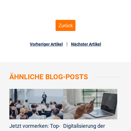
Zurück
|
Vorheriger Artikel
Nächster Artikel
ÄHNLICHE
BLOG-POSTS
©
kasto/stock.adobe.com
©
onepho/stock.adobe.com
Jetzt vormerken: Top-
Digitalisierung der