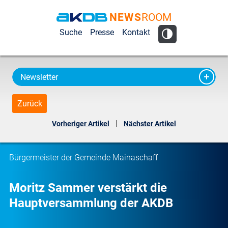
NEWS
ROOM
AKDB Anstalt
Suche
Presse
Kontakt
für
Kommunale
Datenverarbeitung
Newsletter
in Bayern
Zurück
|
Vorheriger Artikel
Nächster Artikel
Bürgermeister der Gemeinde Mainaschaff
Moritz Sammer verstärkt die
Hauptversammlung der AKDB