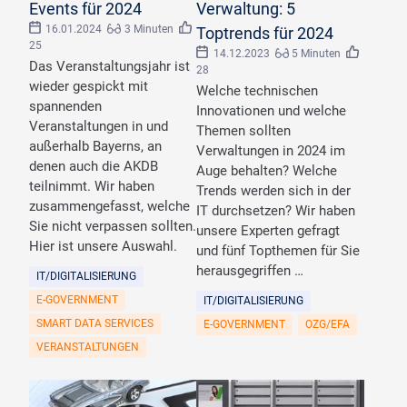
Events für 2024
Verwaltung: 5
16.01.2024
3 Minuten
Toptrends für 2024
25
14.12.2023
5 Minuten
Das Veranstaltungsjahr ist
28
wieder gespickt mit
Welche technischen
spannenden
Innovationen und welche
Veranstaltungen in und
Themen sollten
außerhalb Bayerns, an
Verwaltungen in 2024 im
denen auch die AKDB
Auge behalten? Welche
teilnimmt. Wir haben
Trends werden sich in der
zusammengefasst, welche
IT durchsetzen? Wir haben
Sie nicht verpassen sollten.
unsere Experten gefragt
Hier ist unsere Auswahl.
und fünf Topthemen für Sie
herausgegriffen …
IT/DIGITALISIERUNG
E-GOVERNMENT
IT/DIGITALISIERUNG
SMART DATA SERVICES
E-GOVERNMENT
OZG/EFA
VERANSTALTUNGEN