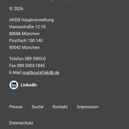
Dafür benötigen wir Ihre Einwilligung, die Sie jederzeit
© 2026
widerrufen können.
AKDB Hauptverwaltung
Hansastraße 12-16
80686 München
Postfach 150 140
80042 München
Telefon 089 5903-0
Fax 089 5903-1845
E-Mail
mailbox(at)akdb.de
Ich erkläre mich mit den AKDB-
LinkedIn
Datenschutzbedingungen einverstanden. Detaillierte
Informationen zur Verarbeitung meiner
personenbezogenen Daten entnehme ich der
Presse
Suche
Kontakt
Impressum
Datenschutzerklärung
.*
Datenschutz