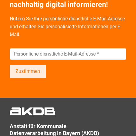
nachhaltig digital informieren!
Nutzen Sie Ihre persönliche dienstliche E-Mail-Adresse
und
erhalten Sie personalisierte Informationen per E-
Mail.
Zustimmen
Wir informieren Sie zukünftig per E-Mail zu neuen
Produkten, Veranstaltungen, Dienstleistungs- und
Schulungsangeboten sowie über Arbeitskreise und
Umfragen in allen Produktbereichen des AKDB
Verbunds. Kurz, übersichtlich, informativ und
Anstalt für Kommunale
selbstverständlich kostenlos. Aber auch schnell und
Datenverarbeitung in Bayern (AKDB)
ressourcenschonend, eben ganz zeitgemäß digital.