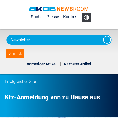
NEWS
ROOM
AKDB Anstalt
Suche
Presse
Kontakt
für
Kommunale
Datenverarbeitung
Newsletter
in Bayern
Zurück
|
Vorheriger Artikel
Nächster Artikel
Erfolgreicher Start
Kfz-Anmeldung von zu Hause aus