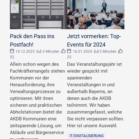
©
KEMAS
©
kasto/stock.adobe.com
Pack den Pass ins
Jetzt vormerken: Top-
Postfach!
Events für 2024
14.12.2023
3 Minuten
16.01.2024
3 Minuten
52
25
Allein schon wegen des
Das Veranstaltungsjahr ist
Fachkräftemangels stehen
wieder gespickt mit
Kommunen vor der
spannenden
Herausforderung, ihre
Veranstaltungen in und
Verwaltungsprozesse zu
außerhalb Bayerns, an
optimieren. Mit ihren
denen auch die AKDB
sicheren und praktischen
teilnimmt. Wir haben
Abholstationen bietet die
zusammengefasst, welche
AKDB Kommunen eine
Sie nicht verpassen sollten.
zeitsparende Lösung, um
Hier ist unsere Auswahl.
Abläufe und Bürgerservice
IT/DIGITALISIERUNG