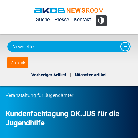
NEWS
ROOM
AKDB Anstalt
Suche
Presse
Kontakt
für
Kommunale
Datenverarbeitung
Newsletter
in Bayern
Zurück
|
Vorheriger Artikel
Nächster Artikel
Veranstaltung für Jugendämter
Kundenfachtagung OK.JUS für die
Jugendhilfe