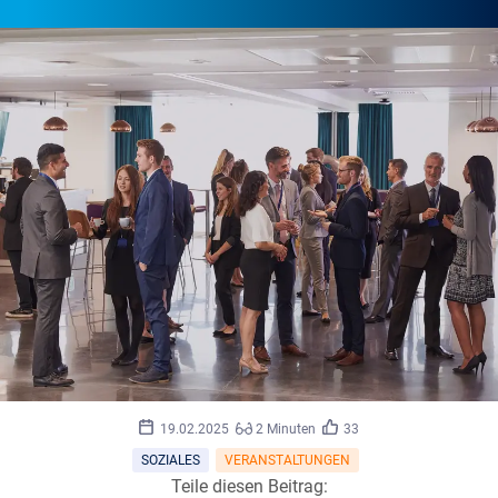
Monkey
©
19.02.2025
2 Minuten
33
Business/stock.adobe.com
SOZIALES
VERANSTALTUNGEN
Teile diesen Beitrag: