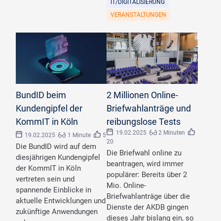
IT/DIGITALISIERUNG
VERANSTALTUNGEN
©
Destrosvet/stock.adobe.com
©
katatonia/stock.adobe.com
BundID beim
2 Millionen Online-
Kundengipfel der
Briefwahlanträge und
KommIT in Köln
reibungslose Tests
19.02.2025
2 Minuten
19.02.2025
1 Minute
5
20
Die BundID wird auf dem
Die Briefwahl online zu
diesjährigen Kundengipfel
beantragen, wird immer
der KommIT in Köln
populärer: Bereits über 2
vertreten sein und
Mio. Online-
spannende Einblicke in
Briefwahlanträge über die
aktuelle Entwicklungen und
Dienste der AKDB gingen
zukünftige Anwendungen
dieses Jahr bislang ein, so