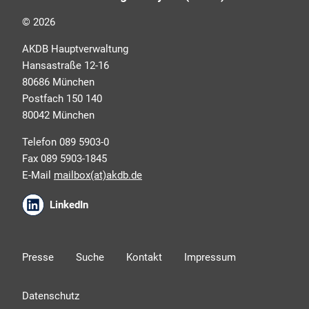
Dafür benötigen wir Ihre Einwilligung, die Sie jederzeit
© 2026
widerrufen können.
AKDB Hauptverwaltung
Hansastraße 12-16
80686 München
Postfach 150 140
80042 München
Telefon 089 5903-0
Fax 089 5903-1845
E-Mail
mailbox(at)akdb.de
Ich erkläre mich mit den AKDB-
LinkedIn
Datenschutzbedingungen einverstanden. Detaillierte
Informationen zur Verarbeitung meiner
personenbezogenen Daten entnehme ich der
Presse
Suche
Kontakt
Impressum
Datenschutzerklärung
.*
Datenschutz