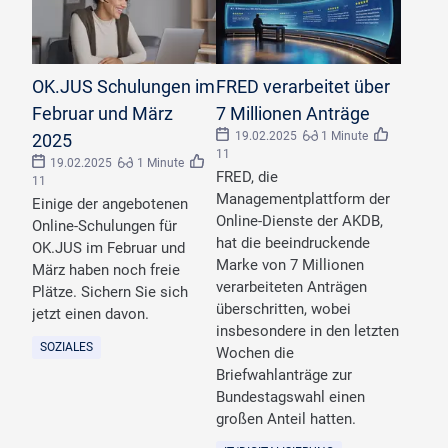
©
insta_photos/stock.adobe.com
©
tongpatong/stock.adobe.com
OK.JUS Schulungen im
FRED verarbeitet über
Februar und März
7 Millionen Anträge
19.02.2025
1 Minute
2025
11
19.02.2025
1 Minute
FRED, die
11
Managementplattform der
Einige der angebotenen
Online-Dienste der AKDB,
Online-Schulungen für
hat die beeindruckende
OK.JUS im Februar und
Marke von 7 Millionen
März haben noch freie
verarbeiteten Anträgen
Plätze. Sichern Sie sich
überschritten, wobei
jetzt einen davon.
insbesondere in den letzten
SOZIALES
Wochen die
Briefwahlanträge zur
Bundestagswahl einen
großen Anteil hatten.