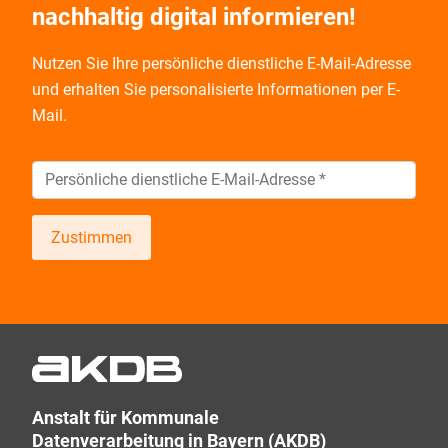
nachhaltig digital informieren!
Nutzen Sie Ihre persönliche dienstliche E-Mail-Adresse
und
erhalten Sie personalisierte Informationen per E-
Mail.
Zustimmen
Wir informieren Sie zukünftig per E-Mail zu neuen
Produkten, Veranstaltungen, Dienstleistungs- und
Schulungsangeboten sowie über Arbeitskreise und
Umfragen in allen Produktbereichen des AKDB
Verbunds. Kurz, übersichtlich, informativ und
Anstalt für Kommunale
selbstverständlich kostenlos. Aber auch schnell und
Datenverarbeitung in Bayern (AKDB)
ressourcenschonend, eben ganz zeitgemäß digital.