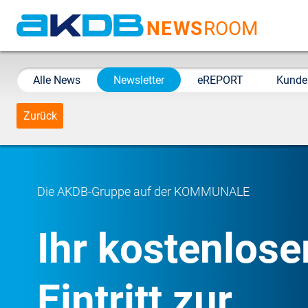
NEWS
ROOM
AKDB Anstalt für
Kommunale
Alle News
Newsletter
eREPORT
Kunde
Datenverarbeitung in
Bayern
Zurück
Die AKDB-Gruppe auf der KOMMUNALE
Ihr kostenlose
Eintritt zur