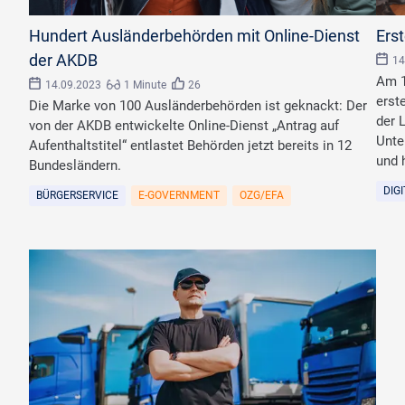
©
goodluz/stock.adobe.com
©
AKD
Hundert Ausländerbehörden mit Online-Dienst
Ers
der AKDB
14
Am 1
14.09.2023
1 Minute
26
erst
Die Marke von 100 Ausländerbehörden ist geknackt: Der
der 
von der AKDB entwickelte Online-Dienst „Antrag auf
Unte
Aufenthaltstitel“ entlastet Behörden jetzt bereits in 12
und 
Bundesländern.
DIG
BÜRGERSERVICE
E-GOVERNMENT
OZG/EFA