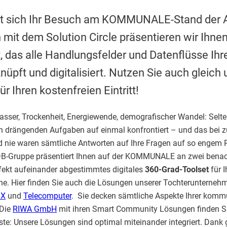
hnt sich Ihr Besuch am KOMMUNALE-Stand der
mit dem Solution Circle präsentieren wir Ihnen
 das alle Handlungsfelder und Datenflüsse I
nüpft und digitalisiert. Nutzen Sie auch gleich
r Ihren kostenfreien Eintritt!
sser, Trockenheit, Energiewende, demografischer Wandel: Selte
n drängenden Aufgaben auf einmal konfrontiert – und das be
 nie waren sämtliche Antworten auf Ihre Fragen auf so engem 
B-Gruppe präsentiert Ihnen auf der KOMMUNALE an zwei bena
erfekt aufeinander abgestimmtes digitales
360-Grad-Toolset
für I
. Hier finden Sie auch die Lösungen unserer Tochterunterne
iX
und
Telecomputer
. Sie decken sämtliche Aspekte Ihrer kom
 Die
RIWA GmbH
mit ihren Smart Community Lösungen finden Sie
ste: Unsere Lösungen sind optimal miteinander integriert. Da