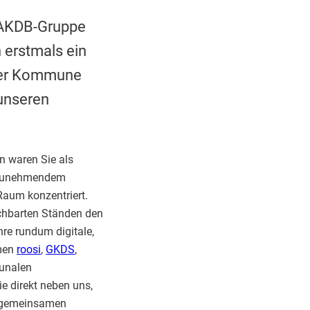
 AKDB-Gruppe
 erstmals ein
hrer Kommune
 unseren
n waren Sie als
i zunehmendem
Raum konzentriert.
chbarten Ständen den
hre rundum digitale,
hmen
roosi
,
GKDS
,
munalen
 direkt neben uns,
nk gemeinsamen