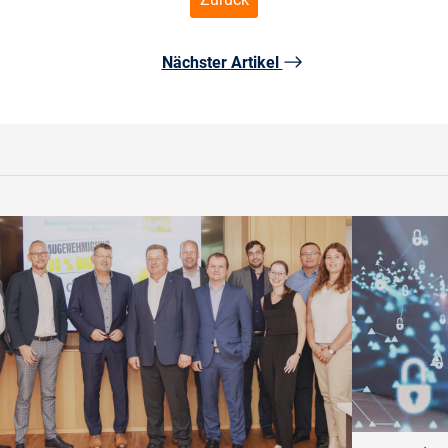
Nächster Artikel
©
VideoFlow/stock.ad