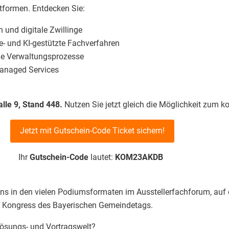
ttformen. Entdecken Sie:
 und digitale Zwillinge
ce- und KI-gestützte Fachverfahren
ale Verwaltungsprozesse
Managed Services
alle 9, Stand 448.
Nutzen Sie jetzt gleich die Möglichkeit zum kos
Jetzt mit Gutschein-Code Ticket sichern!
r
Gutschein-Code
lautet:
KOM23AKDB
ns in den vielen Podiumsformaten im Ausstellerfachforum, auf
 Kongress des Bayerischen Gemeindetags.
Lösungs- und Vortragswelt?