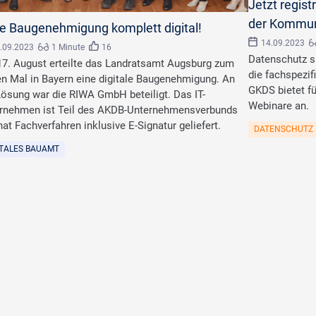
Jetzt regist
der Kommu
B
te Baugenehmigung komplett digital!
14.09.2023
.09.2023
1 Minute
16
Datenschutz sp
7. August erteilte das Landratsamt Augsburg zum
die fachspezif
en Mal in Bayern eine digitale Baugenehmigung. An
GKDS bietet f
Lösung war die RIWA GmbH beteiligt. Das IT-
Webinare an.
rnehmen ist Teil des AKDB-Unternehmensverbunds
hat Fachverfahren inklusive E-Signatur geliefert.
DATENSCHUTZ
ITALES BAUAMT