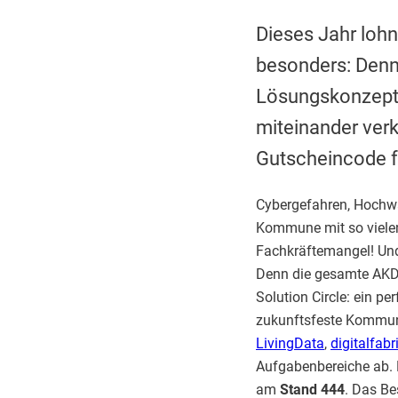
Dieses Jahr lo
besonders: Denn 
Lösungskonzept,
miteinander verk
Gutscheincode fü
Cybergefahren, Hochwa
Kommune mit so viele
Fachkräftemangel! Und
Denn die gesamte AKD
Solution Circle: ein p
zukunftsfeste Kommune
LivingData
,
digitalfabr
Aufgabenbereiche ab.
am
Stand 444
. Das Be