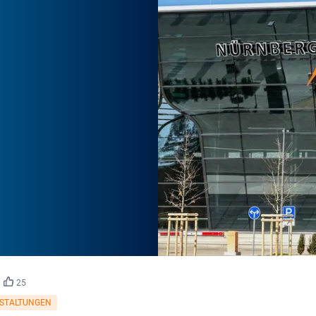
©
332713713/stock.adobe.com
25
STALTUNGEN