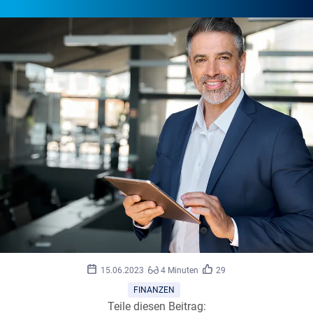
©
AdobeStock_insta_photos
15.06.2023
4 Minuten
29
FINANZEN
Teile diesen Beitrag: