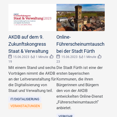
©
N. Mittelsdorf
AKDB auf dem 9.
Online-
Zukunftskongress
Führerscheinumtausch
Staat & Verwaltung
bei der Stadt Fürth
15.06.2023
1 Minute
15.06.2023
1 Minute
19
23
Mit einem Stand und sechs
Die Stadt Fürth ist eine der
Vorträgen nimmt die AKDB
ersten bayerischen
an der Leitveranstaltung für
Kommunen, die ihren
die Digitalisierung von
Bürgerinnen und Bürgern
Staat und Verwaltung teil.
den von der AKDB
entwickelten Online-Dienst
IT/DIGITALISIERUNG
„Führerscheinumtausch“
VERANSTALTUNGEN
anbietet.
VERKEHR