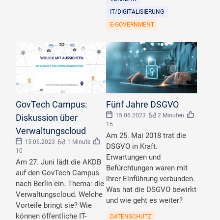
IT/DIGITALISIERUNG
E-GOVERNMENT
©
GovTech Campus
©
AdobeStock BNeni_Thapana_Studio
GovTech Campus:
Fünf Jahre DSGVO
15.06.2023
2 Minuten
Diskussion über
15
Verwaltungscloud
Am 25. Mai 2018 trat die
15.06.2023
1 Minute
DSGVO in Kraft.
10
Erwartungen und
Am 27. Juni lädt die AKDB
Befürchtungen waren mit
auf den GovTech Campus
ihrer Einführung verbunden.
nach Berlin ein. Thema: die
Was hat die DSGVO bewirkt
Verwaltungscloud. Welche
und wie geht es weiter?
Vorteile bringt sie? Wie
können öffentliche IT-
DATENSCHUTZ