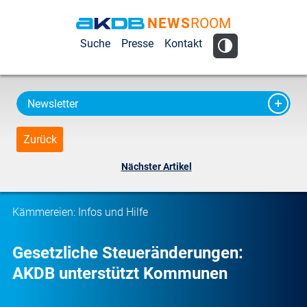
NEWS
ROOM
AKDB Anstalt
Suche
Presse
Kontakt
für
Kommunale
Datenverarbeitung
Newsletter
in Bayern
Zurück
Nächster Artikel
Kämmereien: Infos und Hilfe
Gesetzliche Steueränderungen:
AKDB unterstützt Kommunen