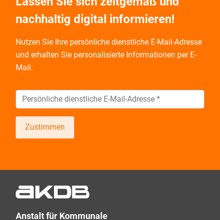
Lassen Sie sich zeitgemäß und
nachhaltig digital informieren!
Nutzen Sie Ihre persönliche dienstliche E-Mail-Adresse
und
erhalten Sie personalisierte Informationen per E-
Mail.
Zustimmen
Wir informieren Sie zukünftig per E-Mail zu neuen
Produkten, Veranstaltungen, Dienstleistungs- und
Schulungsangeboten sowie über Arbeitskreise und
Umfragen in allen Produktbereichen des AKDB
Verbunds. Kurz, übersichtlich, informativ und
Anstalt für Kommunale
selbstverständlich kostenlos. Aber auch schnell und