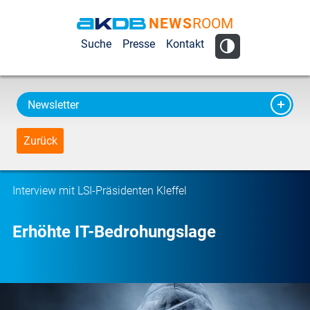
NEWS
ROOM
AKDB Anstalt
Suche
Presse
Kontakt
für
Kommunale
Datenverarbeitung
Newsletter
in Bayern
Zurück
Interview mit LSI-Präsidenten Kleffel
Erhöhte IT-Bedrohungslage