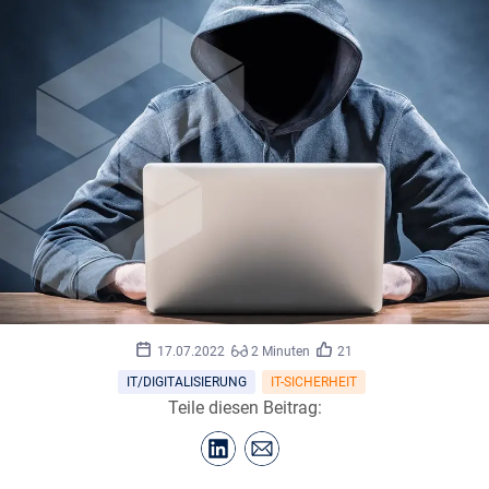
frank
©
17.07.2022
2 Minuten
21
peters/stock.adobe.com
IT/DIGITALISIERUNG
IT-SICHERHEIT
Teile diesen Beitrag: