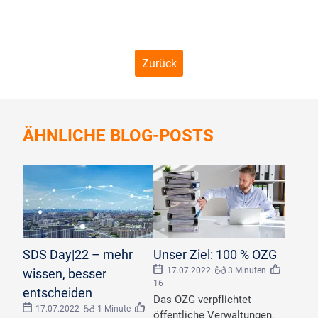
Zurück
ÄHNLICHE
BLOG-POSTS
©
metamorworks/stock.adobe.com
©
AdobeStock_Andrey_Popov
SDS Day|22 – mehr
Unser Ziel: 100 % OZG
17.07.2022
3 Minuten
wissen, besser
16
entscheiden
Das OZG verpflichtet
17.07.2022
1 Minute
öffentliche Verwaltungen,