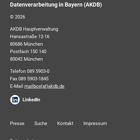
Datenverarbeitung in Bayern (AKDB)
ressourcenschonend, eben ganz zeitgemäß digital.
Dafür benötigen wir Ihre Einwilligung, die Sie jederzeit
© 2026
widerrufen können.
AKDB Hauptverwaltung
Hansastraße 12-16
80686 München
Postfach 150 140
80042 München
Telefon 089 5903-0
Fax 089 5903-1845
E-Mail
mailbox(at)akdb.de
Ich erkläre mich mit den AKDB-
LinkedIn
Datenschutzbedingungen einverstanden. Detaillierte
Informationen zur Verarbeitung meiner
personenbezogenen Daten entnehme ich der
Presse
Suche
Kontakt
Impressum
Datenschutzerklärung
.*