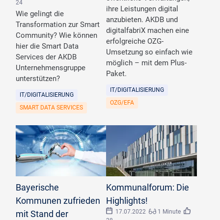
24
ihre Leistungen digital
Wie gelingt die
anzubieten. AKDB und
Transformation zur Smart
digitalfabriX machen eine
Community? Wie können
erfolgreiche OZG-
hier die Smart Data
Umsetzung so einfach wie
Services der AKDB
möglich – mit dem Plus-
Unternehmensgruppe
Paket.
unterstützen?
IT/DIGITALISIERUNG
IT/DIGITALISIERUNG
OZG/EFA
SMART DATA SERVICES
©
AdobeStock_Alexander_Limbach
©
Susanne Schuster/AKDB
Bayerische
Kommunalforum: Die
Kommunen zufrieden
Highlights!
17.07.2022
1 Minute
mit Stand der