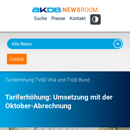
NEWS
ROOM
AKDB Anstalt
Suche
Presse
Kontakt
für
Kommunale
Datenverarbeitung
Alle News
in Bayern
Zurück
Tariferhöhung TVöD VKA und TVöD Bund
Tariferhöhung: Umsetzung mit der
Oktober-Abrechnung