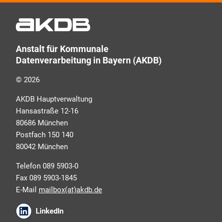
Schulungsangeboten sowie über Arbeitskreise und
Umfragen in allen Produktbereichen des AKDB
Verbunds. Kurz, übersichtlich, informativ und
Anstalt für Kommunale
selbstverständlich kostenlos. Aber auch schnell und
Datenverarbeitung in Bayern (AKDB)
ressourcenschonend, eben ganz zeitgemäß digital.
Dafür benötigen wir Ihre Einwilligung, die Sie jederzeit
© 2026
widerrufen können.
AKDB Hauptverwaltung
Hansastraße 12-16
80686 München
Postfach 150 140
80042 München
Telefon 089 5903-0
Fax 089 5903-1845
E-Mail
mailbox(at)akdb.de
Ich erkläre mich mit den AKDB-
LinkedIn
Datenschutzbedingungen einverstanden. Detaillierte