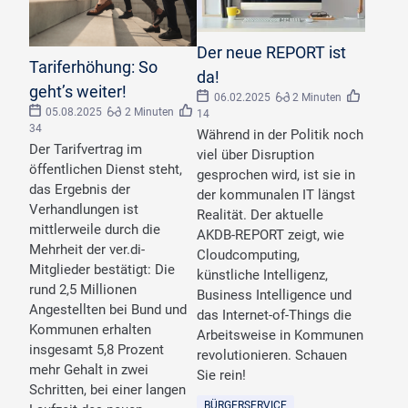
©
Prathankarnpap/stock.adobe.com
Der neue REPORT ist
©
xartproduction/stock.adobe.com
Tariferhöhung: So
da!
geht’s weiter!
06.02.2025
2 Minuten
05.08.2025
2 Minuten
14
34
Während in der Politik noch
Der Tarifvertrag im
viel über Disruption
öffentlichen Dienst steht,
gesprochen wird, ist sie in
das Ergebnis der
der kommunalen IT längst
Verhandlungen ist
Realität. Der aktuelle
mittlerweile durch die
AKDB-REPORT zeigt, wie
Mehrheit der ver.di-
Cloudcomputing,
Mitglieder bestätigt: Die
künstliche Intelligenz,
rund 2,5 Millionen
Business Intelligence und
Angestellten bei Bund und
das Internet-of-Things die
Kommunen erhalten
Arbeitsweise in Kommunen
insgesamt 5,8 Prozent
revolutionieren. Schauen
mehr Gehalt in zwei
Sie rein!
Schritten, bei einer langen
BÜRGERSERVICE