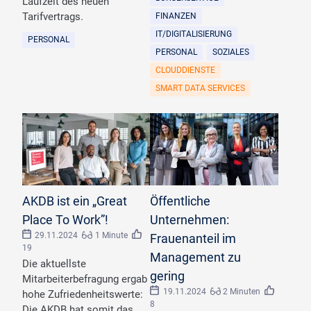
Laufzeit des neuen
Tarifvertrags.
FINANZEN
IT/DIGITALISIERUNG
PERSONAL
PERSONAL
SOZIALES
CLOUDDIENSTE
SMART DATA SERVICES
©
mavoimages/stock.adobe.com
©
CarlosBarquero
AKDB ist ein „Great
Öffentliche
Place To Work”!
Unternehmen:
29.11.2024
1 Minute
Frauenanteil im
19
Management zu
Die aktuellste
gering
Mitarbeiterbefragung ergab
19.11.2024
2 Minuten
hohe Zufriedenheitswerte:
8
Die AKDB hat somit das