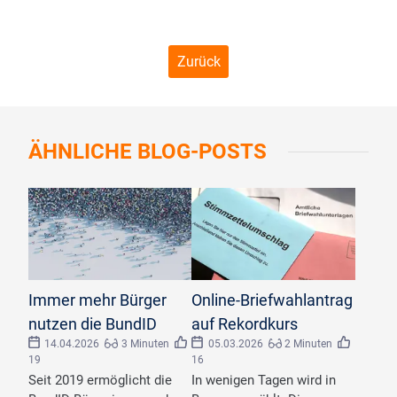
Zurück
ÄHNLICHE
BLOG-POSTS
©
adimas/stock.adobe.com
©
adobestock.com/klaus
Immer mehr Bürger
Online-Briefwahlantrag
nutzen die BundID
auf Rekordkurs
14.04.2026
3 Minuten
05.03.2026
2 Minuten
19
16
Seit 2019 ermöglicht die
In wenigen Tagen wird in