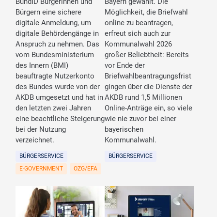
BundID Bürgerinnen und
Bayern gewählt. Die
Bürgern eine sichere
Möglichkeit, die Briefwahl
digitale Anmeldung, um
online zu beantragen,
digitale Behördengänge in
erfreut sich auch zur
Anspruch zu nehmen. Das
Kommunalwahl 2026
vom Bundesministerium
großer Beliebtheit: Bereits
des Innern (BMI)
vor Ende der
beauftragte Nutzerkonto
Briefwahlbeantragungsfrist
des Bundes wurde von der
gingen über die Dienste der
AKDB umgesetzt und hat in
AKDB rund 1,5 Millionen
den letzten zwei Jahren
Online-Anträge ein, so viele
eine beachtliche Steigerung
wie nie zuvor bei einer
bei der Nutzung
bayerischen
verzeichnet.
Kommunalwahl.
BÜRGERSERVICE
BÜRGERSERVICE
E-GOVERNMENT
OZG/EFA