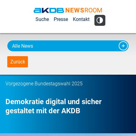
NEWS
ROOM
AKDB Anstalt
Suche
Presse
Kontakt
für
Kommunale
Datenverarbeitung
Alle News
in Bayern
Zurück
Vorgezogene Bundestagswahl 2025
Demokratie digital und sicher
gestaltet mit der AKDB