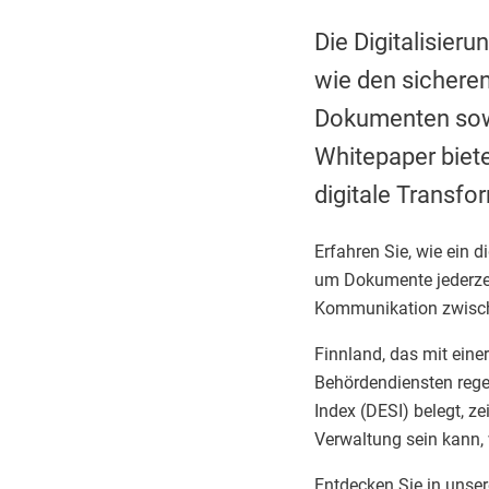
Die Digitalisieru
wie den sichere
Dokumenten sowi
Whitepaper biete
digitale Transf
Erfahren Sie, wie ein d
um Dokumente jederzei
Kommunikation zwisch
Finnland, das mit eine
Behördendiensten rege
Index (DESI) belegt, ze
Verwaltung sein kann,
Entdecken Sie in unse