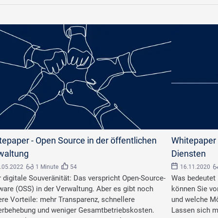
le Line/stock.adobe.com
tepaper - Open Source in der öffentlichen
Whitepaper 
waltung
Diensten
.05.2022
1 Minute
54
16.11.2020
 digitale Souveränität: Das verspricht Open-Source-
Was bedeutet 
ware (OSS) in der Verwaltung. Aber es gibt noch
können Sie von
ere Vorteile: mehr Transparenz, schnellere
und welche Mö
erbehebung und weniger Gesamtbetriebskosten.
Lassen sich m