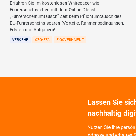
Erfahren Sie im kostenlosen Whitepaper wie
Führerscheinstellen mit dem Online-Dienst
„Führerscheinumtausch“ Zeit beim Pflichtumtausch des
EU-Führerscheins sparen (Vorteile, Rahmenbedingungen,
Fristen und Aufgaben)!
VERKEHR
OZG/EFA
E-GOVERNMENT
Lassen Sie si
nachhaltig digi
Nutzen Sie Ihre persönl
Adresse und
erhalten S