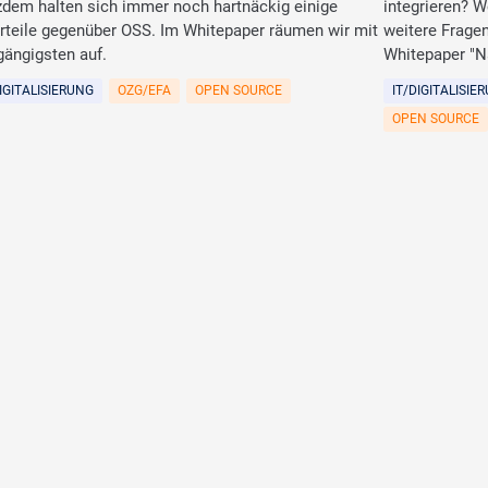
zdem halten sich immer noch hartnäckig einige
integrieren? W
rteile gegenüber OSS. Im Whitepaper räumen wir mit
weitere Frage
gängigsten auf.
Whitepaper "N
DIGITALISIERUNG
OZG/EFA
OPEN SOURCE
IT/DIGITALISIE
OPEN SOURCE