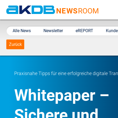
NEWS
ROOM
AKDB Anstalt für
Kommunale
Alle News
Newsletter
eREPORT
Kunde
Datenverarbeitung in
Bayern
Zurück
Praxisnahe Tipps für eine erfolgreiche digitale Tr
Whitepaper –
Sichere und