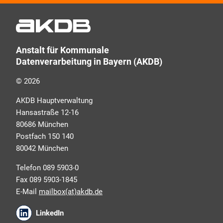
Schulungsangeboten sowie über Arbeitskreise und
Umfragen in allen Produktbereichen des AKDB
Verbunds. Kurz, übersichtlich, informativ und
Anstalt für Kommunale
selbstverständlich kostenlos. Aber auch schnell und
Datenverarbeitung in Bayern (AKDB)
ressourcenschonend, eben ganz zeitgemäß digital.
Dafür benötigen wir Ihre Einwilligung, die Sie jederzeit
© 2026
widerrufen können.
AKDB Hauptverwaltung
Hansastraße 12-16
80686 München
Postfach 150 140
80042 München
Telefon 089 5903-0
Fax 089 5903-1845
E-Mail
mailbox(at)akdb.de
Ich erkläre mich mit den AKDB-
LinkedIn
Datenschutzbedingungen einverstanden. Detaillierte