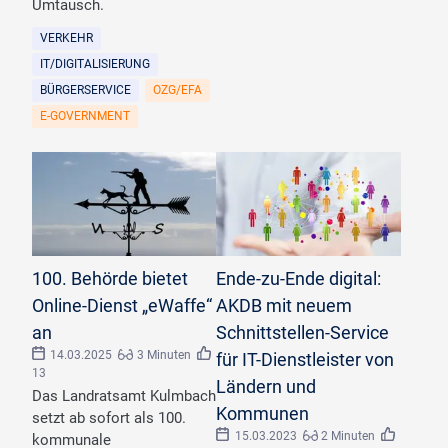
Umtausch.
VERKEHR
IT/DIGITALISIERUNG
BÜRGERSERVICE
OZG/EFA
E-GOVERNMENT
©
Frank_Middendorfstock/stock.adobe.com
©
Vegefox.com/stock.adobe.com
100. Behörde bietet
Ende-zu-Ende digital:
Online-Dienst „eWaffe“
AKDB mit neuem
an
Schnittstellen-Service
14.03.2025
3 Minuten
für IT-Dienstleister von
13
Ländern und
Das Landratsamt Kulmbach
Kommunen
setzt ab sofort als 100.
15.03.2023
2 Minuten
kommunale