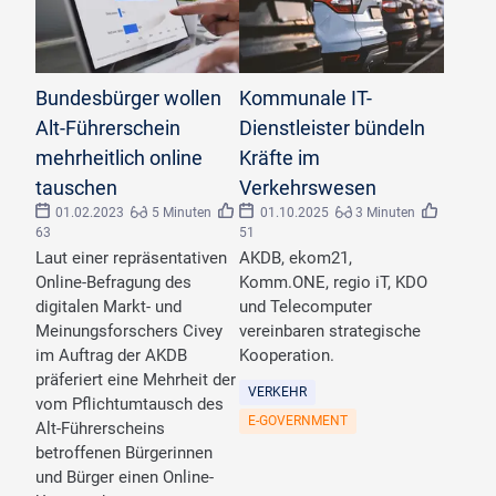
©
Andrey Popov/stock.adobe.com
©
Oleksandr
Bundesbürger wollen
Kommunale IT-
Alt-Führerschein
Dienstleister bündeln
mehrheitlich online
Kräfte im
tauschen
Verkehrswesen
01.02.2023
5 Minuten
01.10.2025
3 Minuten
63
51
Laut einer repräsentativen
AKDB, ekom21,
Online-Befragung des
Komm.ONE, regio iT, KDO
digitalen Markt- und
und Telecomputer
Meinungsforschers Civey
vereinbaren strategische
im Auftrag der AKDB
Kooperation.
präferiert eine Mehrheit der
VERKEHR
vom Pflichtumtausch des
E-GOVERNMENT
Alt-Führerscheins
betroffenen Bürgerinnen
und Bürger einen Online-