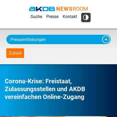
NEWS
ROOM
AKDB Anstalt
Suche
Presse
Kontakt
für
Kommunale
Datenverarbeitung
Pressemitteilungen
in Bayern
Zurück
Corona-Krise: Freistaat,
Zulassungsstellen und AKDB
vereinfachen Online-Zugang