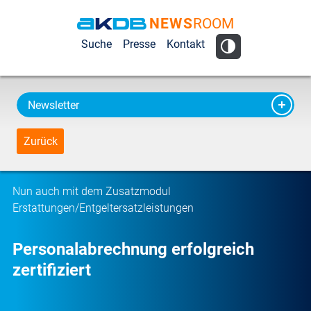
NEWS
ROOM
AKDB Anstalt
Suche
Presse
Kontakt
für
Kommunale
Datenverarbeitung
Newsletter
in Bayern
Zurück
Nun auch mit dem Zusatzmodul
Erstattungen/Entgeltersatzleistungen
Personalabrechnung erfolgreich
zertifiziert