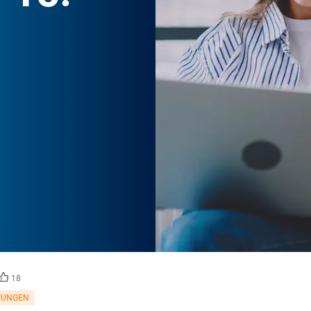
©
BullRun/stock.adobe.com
18
TUNGEN