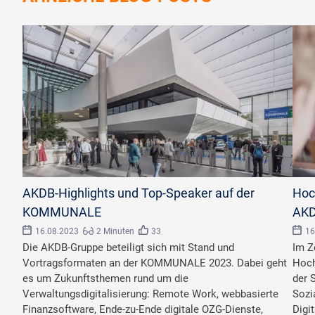
©
Mathis Beutel/AKDB
©
Monk
AKDB-Highlights und Top-Speaker auf der
Hoc
KOMMUNALE
AKD
16.08.2023
2 Minuten
33
16
Die AKDB-Gruppe beteiligt sich mit Stand und
Im Z
Vortragsformaten an der KOMMUNALE 2023. Dabei geht
Hoch
es um Zukunftsthemen rund um die
der 
Verwaltungsdigitalisierung: Remote Work, webbasierte
Sozi
Finanzsoftware, Ende-zu-Ende digitale OZG-Dienste,
Digi