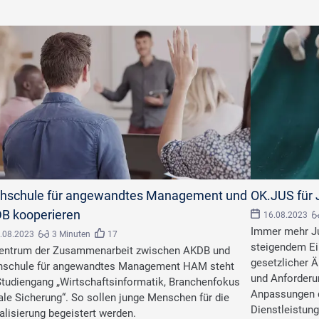
ey Business/stock.adobe.com
©
Tamara Sales/stock
hschule für angewandtes Management und
OK.JUS für 
B kooperieren
16.08.2023
Immer mehr Ju
.08.2023
3 Minuten
17
steigendem Ei
entrum der Zusammenarbeit zwischen AKDB und
gesetzlicher 
schule für angewandtes Management HAM steht
und Anforderun
Studiengang „Wirtschaftsinformatik, Branchenfokus
Anpassungen d
ale Sicherung“. So sollen junge Menschen für die
Dienstleistung
talisierung begeistert werden.