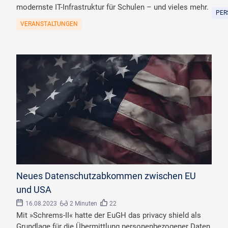
modernste IT-Infrastruktur für Schulen – und vieles mehr.
PER
VERANSTALTUNGEN
©
Exclusive stock/stock.adobe.com
Neues Datenschutzabkommen zwischen EU
und USA
16.08.2023
2 Minuten
22
Mit »Schrems-II« hatte der EuGH das privacy shield als
Grundlage für die Übermittlung personenbezogener Daten