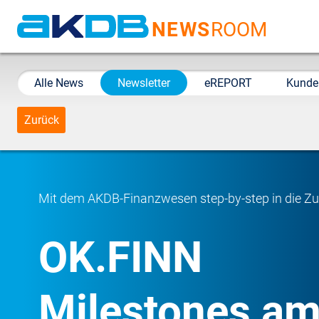
NEWS
ROOM
AKDB Anstalt für
Kommunale
Alle News
Newsletter
eREPORT
Kunde
Datenverarbeitung in
Bayern
Zurück
Mit dem AKDB-Finanzwesen step-by-step in die Zu
OK.FINN
Milestones am