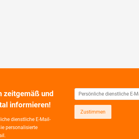
ch zeitgemäß und
tal informieren!
Zustimmen
iche dienstliche E-Mail-
ie personalisierte
il.