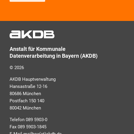
Wir informieren Sie zukünftig per E-Mail zu neuen
Produkten, Veranstaltungen, Dienstleistungs- und
Schulungsangeboten sowie über Arbeitskreise und
Umfragen in allen Produktbereichen des AKDB
Verbunds. Kurz, übersichtlich, informativ und
Anstalt für Kommunale
selbstverständlich kostenlos. Aber auch schnell und
Datenverarbeitung in Bayern (AKDB)
ressourcenschonend, eben ganz zeitgemäß digital.
Dafür benötigen wir Ihre Einwilligung, die Sie jederzeit
© 2026
widerrufen können.
AKDB Hauptverwaltung
Hansastraße 12-16
80686 München
Postfach 150 140
80042 München
Telefon 089 5903-0
Fax 089 5903-1845