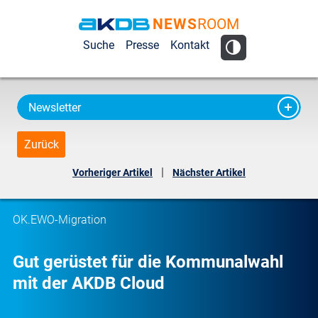
NEWS
ROOM
AKDB Anstalt
Suche
Presse
Kontakt
für
Kommunale
Datenverarbeitung
Newsletter
in Bayern
Zurück
|
Vorheriger Artikel
Nächster Artikel
OK.EWO-Migration
Gut gerüstet für die Kommunalwahl
mit der AKDB Cloud