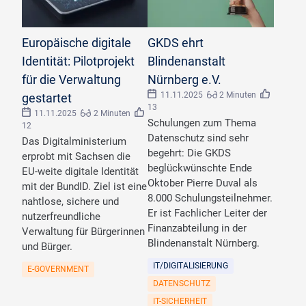
©
NYxStudio/stock.adobe.com
©
Galib/stock.adobe.com
Europäische digitale
GKDS ehrt
Identität: Pilotprojekt
Blindenanstalt
für die Verwaltung
Nürnberg e.V.
11.11.2025
2 Minuten
gestartet
13
11.11.2025
2 Minuten
Schulungen zum Thema
12
Datenschutz sind sehr
Das Digitalministerium
begehrt: Die GKDS
erprobt mit Sachsen die
beglückwünschte Ende
EU-weite digitale Identität
Oktober Pierre Duval als
mit der BundID. Ziel ist eine
8.000 Schulungsteilnehmer.
nahtlose, sichere und
Er ist Fachlicher Leiter der
nutzerfreundliche
Finanzabteilung in der
Verwaltung für Bürgerinnen
Blindenanstalt Nürnberg.
und Bürger.
IT/DIGITALISIERUNG
E-GOVERNMENT
DATENSCHUTZ
IT-SICHERHEIT