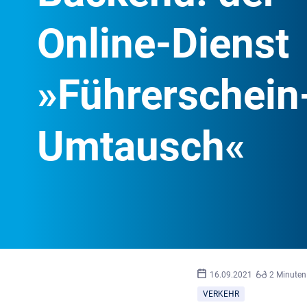
Online-Dienst
»Führerschein
Umtausch«
16.09.2021
2 Minuten
VERKEHR