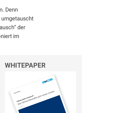
rm. Denn
e umgetauscht
tausch“ der
niert im
WHITEPAPER