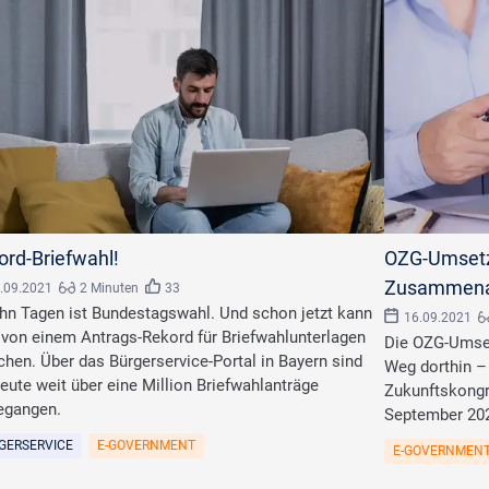
ord-Briefwahl!
OZG-Umsetz
Zusammenar
.09.2021
2 Minuten
33
ehn Tagen ist Bundestagswahl. Und schon jetzt kann
16.09.2021
von einem Antrags-Rekord für Briefwahlunterlagen
Die OZG-Umset
chen. Über das Bürgerservice-Portal in Bayern sind
Weg dorthin –
heute weit über eine Million Briefwahlanträge
Zukunftskongr
egangen.
September 202
GERSERVICE
E-GOVERNMENT
E-GOVERNMEN