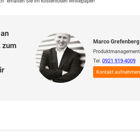
h“ erhalten Sie im kostenlosen Whitepaper!
 an
Marco Grefenberg
t zum
Produktmanagement
Tel.
0921 919-4009
ir
Kontakt aufnehmen