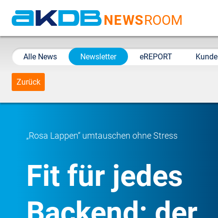
NEWS
ROOM
AKDB Anstalt für
Kommunale
Alle News
Newsletter
eREPORT
Kunde
Datenverarbeitung in
Bayern
Zurück
„Rosa Lappen“ umtauschen ohne Stress
Fit für jedes
Backend: der