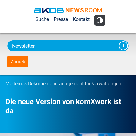
NEWS
ROOM
AKDB Anstalt
Suche
Presse
Kontakt
für
Kommunale
Datenverarbeitung
Newsletter
in Bayern
Zurück
Modernes Dokumentenmanagement für Verwaltungen
Die neue Version von komXwork ist
da