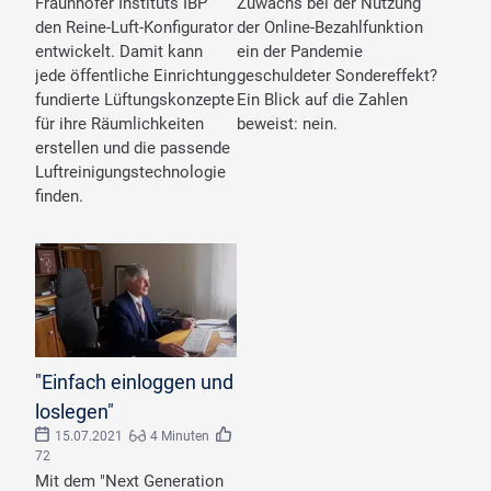
Fraunhofer Instituts IBP
Zuwachs bei der Nutzung
den Reine-Luft-Konfigurator
der Online-Bezahlfunktion
entwickelt. Damit kann
ein der Pandemie
jede öffentliche Einrichtung
geschuldeter Sondereffekt?
fundierte Lüftungskonzepte
Ein Blick auf die Zahlen
für ihre Räumlichkeiten
beweist: nein.
erstellen und die passende
Luftreinigungstechnologie
finden.
"Einfach einloggen und
loslegen"
15.07.2021
4 Minuten
72
Mit dem "Next Generation