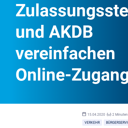
Zulassungsste
und AKDB
vereinfachen
Online-Zugan
15.04.2020
2 Minuten
VERKEHR
BÜRGERSERVI