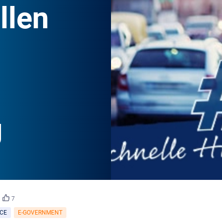
llen
g
7
CE
E-GOVERNMENT