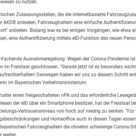
swesen zu nutzen.
rischen Zulassungsstellen, die die internetbasierte Fahrzeugzula
er AKDB anbieten, Fahrzeughaltern eine einfache Authentifizieru
t" anbieten. Bislang war es bei einigen Vorgängen, wie etwa e
ben, eine Authentifizierung mittels eID-Funktion des neuen Per
einfachende Ausnahmeregelung: Wegen der Corona-Pandemie ist
en im Freistaat geschlossen. "Gerade jetzt ist es besonders wich
ufrechterhalten! Deswegen haben wir uns zu diesem Schritt ents
erin im Bayerischen Verkehrsministerium.
halter einen freigeschalteten nPA und das erforderliche Lesegerä
sen der eID über ein Smartphone besitzen, hat der Freistaat b
ierungs-Vertrauensniveau von hoch auf niedrig zu senken. "Für v
ngsbeschränkungen und Homeoffice auch in diesen Tagen essentie
ayerischen Fahrzeughaltern die ohnehin schwierige Corona-Sit
r weiter.