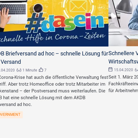
Schnellere 
B Briefversand ad hoc – schnelle Lösung für
Wirtschaft
 Versand
15.04.2020
.04.2020
1 Minute
7
Seit 1. März 2
Corona-Krise hat auch die öffentliche Verwaltung fest
Fachkräfteein
riff. Aber trotz Homeoffice oder trotz Mitarbeiter im
für Arbeitneh
kenstand – der Postversand muss weiterlaufen. Die
 hat eine schnelle Lösung mit dem AKDB
fversand ad hoc.
OVERNMENT