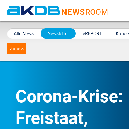
NEWS
ROOM
AKDB Anstalt für
Kommunale
Alle News
Newsletter
eREPORT
Kunde
Datenverarbeitung in
Bayern
Zurück
Corona-Krise:
Freistaat,