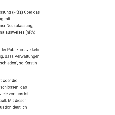
ssung (i-Kfz) über das
ng mit
iner Neuzulassung,
sonalausweises (nPA)
 der Publikumsverkehr
tig, dass Verwaltungen
chieden", so Kerstin
t oder die
eschlossen, das
iele von uns ist
ll. Mit dieser
uation deutlich