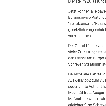
Dienste im Zulassung
Jetzt können alle baye
Bürgerservice-Portal d
"Benutzername/Passwor
gesetzlich vorgeschrie
vorzunehmen.
Der Grund für die ver
vieler Zulassungsstell
den Dienst am Bürger a
Schreyer, Staatsminist
Da nicht alle Fahrzeug
AusweisApp2 zum Ausle
sogenannte Authentifiz
Mobilität trotz Ausga
Maßnahme wollen wir b
erleichtern", so Schreye