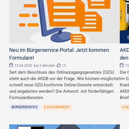
Neu im Bürgerservice-Portal: Jetzt kommen
AKD
Formulare!
den
15.04.2020
2 Minuten
15
15
Seit dem Beschluss des Onlinezugangsgesetzes (OZG)
Die 
steht auch die AKDB vor der Frage: Wie können möglichst
im G
schnell neue OZG-konforme Online-Dienste entwickelt
Kran
und angeboten werden? Die Antwort: mit förderfähigen
AKDB
Formulardiensten.
Brie
BÜRGERSERVICE
E-GOVERNMENT
E-G