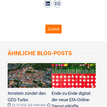
Zurück
ÄHNLICHE
BLOG-POSTS
©
EuroVisionMedia/stock.adobe.com
©
mirkograul/stock.adobe.com
Arnstein zündet den
Ende-zu-Ende digital:
OZG-Turbo
der neue EfA-Online-
25.10.2022
4 Minuten
Dienst eWaffe