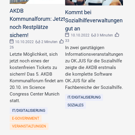
©
AKDB
©
Blue_Planet_Studio/stock.adobe.com
AKDB
Kommt bei
Kommunalforum: Jetzt
Sozialhilfeverwaltungen
noch Restplätze
gut an
sichern!
10.10.2022
3 Minuten
33
10.10.2022
2 Minuten
In zwei ganztägigen
26
Informationsveranstaltungen
Letzte Möglichkeit, sich
zu OK.JUS für die Sozialhilfe
jetzt noch eines der
zeigte die AKDB erstmals
kostenfreien Tickets zu
die komplette Software
sichern! Das 5. AKDB
OK.JUS für alle
Kommunalforum findet am
Fachbereiche der Sozialhilfe.
20.10. im Science
Congress Center Munich
IT/DIGITALISIERUNG
statt.
SOZIALES
IT/DIGITALISIERUNG
E-GOVERNMENT
VERANSTALTUNGEN