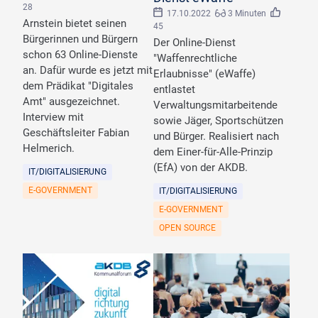
28
17.10.2022
3 Minuten
Arnstein bietet seinen
45
Bürgerinnen und Bürgern
Der Online-Dienst
schon 63 Online-Dienste
"Waffenrechtliche
an. Dafür wurde es jetzt mit
Erlaubnisse" (eWaffe)
dem Prädikat "Digitales
entlastet
Amt" ausgezeichnet.
Verwaltungsmitarbeitende
Interview mit
sowie Jäger, Sportschützen
Geschäftsleiter Fabian
und Bürger. Realisiert nach
Helmerich.
dem Einer-für-Alle-Prinzip
(EfA) von der AKDB.
IT/DIGITALISIERUNG
E-GOVERNMENT
IT/DIGITALISIERUNG
E-GOVERNMENT
OPEN SOURCE