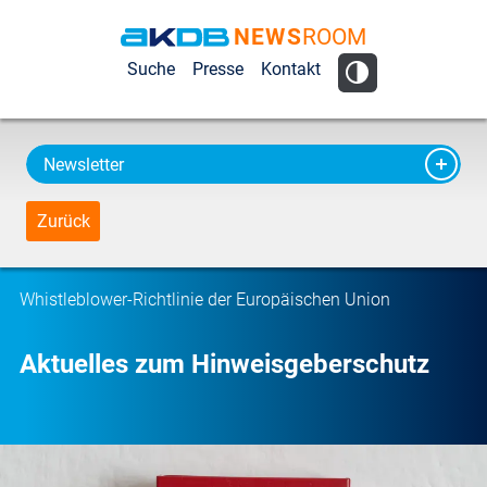
NEWS
ROOM
AKDB Anstalt
Suche
Presse
Kontakt
für
Kommunale
Datenverarbeitung
Newsletter
in Bayern
Zurück
Whistleblower-Richtlinie der Europäischen Union
Aktuelles zum Hinweisgeberschutz