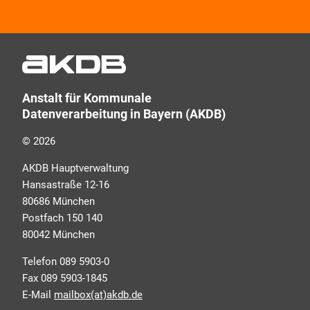
Wir informieren Sie zukünftig per E-Mail zu neuen
Produkten, Veranstaltungen, Dienstleistungs- und
Schulungsangeboten sowie über Arbeitskreise und
Umfragen in allen Produktbereichen des AKDB
Verbunds. Kurz, übersichtlich, informativ und
Anstalt für Kommunale
selbstverständlich kostenlos. Aber auch schnell und
Datenverarbeitung in Bayern (AKDB)
ressourcenschonend, eben ganz zeitgemäß digital.
Dafür benötigen wir Ihre Einwilligung, die Sie jederzeit
© 2026
widerrufen können.
AKDB Hauptverwaltung
Hansastraße 12-16
80686 München
Postfach 150 140
80042 München
Telefon 089 5903-0
Fax 089 5903-1845
E-Mail
mailbox(at)akdb.de