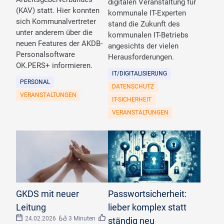
digitalen Veranstaltung für
(KAV) statt. Hier konnten
kommunale IT-Experten
sich Kommunalvertreter
stand die Zukunft des
unter anderem über die
kommunalen IT-Betriebs
neuen Features der AKDB-
angesichts der vielen
Personalsoftware
Herausforderungen.
OK.PERS+ informieren.
IT/DIGITALISIERUNG
PERSONAL
DATENSCHUTZ
VERANSTALTUNGEN
IT-SICHERHEIT
VERANSTALTUNGEN
GKDS mit neuer
Passwortsicherheit:
Leitung
lieber komplex statt
24.02.2026
3 Minuten
ständig neu