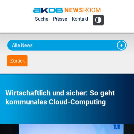
NEWS
ROOM
AKDB Anstalt
Suche
Presse
Kontakt
für
Kommunale
Datenverarbeitung
Alle News
in Bayern
Zurück
Wirtschaftlich und sicher: So geht
kommunales Cloud-Computing