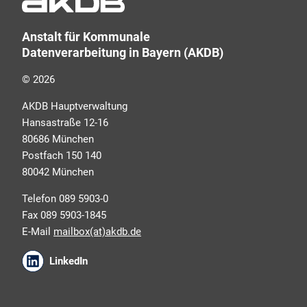
Umfragen in allen Produktbereichen des AKDB
Verbunds. Kurz, übersichtlich, informativ und
Anstalt für Kommunale
selbstverständlich kostenlos. Aber auch schnell und
Datenverarbeitung in Bayern (AKDB)
ressourcenschonend, eben ganz zeitgemäß digital.
Dafür benötigen wir Ihre Einwilligung, die Sie jederzeit
© 2026
widerrufen können.
AKDB Hauptverwaltung
Hansastraße 12-16
80686 München
Postfach 150 140
80042 München
Telefon 089 5903-0
Fax 089 5903-1845
E-Mail
mailbox(at)akdb.de
Ich erkläre mich mit den AKDB-
LinkedIn
Datenschutzbedingungen einverstanden. Detaillierte
Informationen zur Verarbeitung meiner
personenbezogenen Daten entnehme ich der