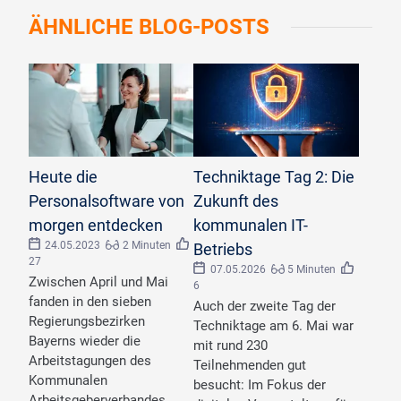
ÄHNLICHE
BLOG-POSTS
©
AdobeStock BNeni
Heute die
Techniktage Tag 2: Die
Personalsoftware von
Zukunft des
morgen entdecken
kommunalen IT-
24.05.2023
2 Minuten
Betriebs
27
07.05.2026
5 Minuten
Zwischen April und Mai
6
fanden in den sieben
Auch der zweite Tag der
Regierungsbezirken
Techniktage am 6. Mai war
Bayerns wieder die
mit rund 230
Arbeitstagungen des
Teilnehmenden gut
Kommunalen
besucht: Im Fokus der
Arbeitsgeberverbandes