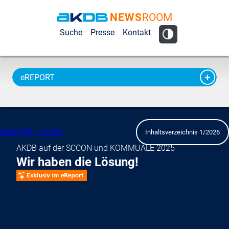
NEWS
ROOM
AKDB Anstalt
Suche
Presse
Kontakt
für
Kommunale
Datenverarbeitung
eREPORT
in Bayern
eREPORT 1/2026
Inhaltsverzeichnis 1/2026
AKDB auf der SCCON und KOMMUALE 2025
Wir haben die Lösung!