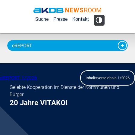
NEWS
ROOM
AKDB Anstalt
Suche
Presse
Kontakt
für
Kommunale
Datenverarbeitung
eREPORT
in Bayern
eREPORT 1/2026
Inhaltsverzeichnis 1/2026
Gelebte Kooperation im Dienste der Kommunen und
Bürger
20 Jahre VITAKO!