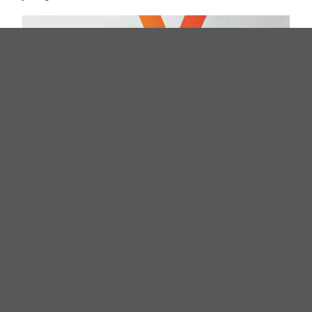
V. l. n. r. : Matthias Drexelius (Geschäftsführer ekom21), Kerstin
Pliquett (Geschäftsleiterin KDN), Lars Hoppmann
(geschäftsführender Vorstand VITAKO), Dr. Karsten Wildberger
(Bundesminister für Digitales und Staatsmodernisierung), Sören
Kuhn (Geschäftsführer GKD Recklinghausen), William Schmitt
(Vorstandsvorsitzender Komm.ONE), Dr. Johann Bizer
(Vorstandsvorsitzender Dataport) und Rudolf Schleyer (AKDB-
Vorstandsvorsitzender)