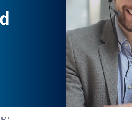
d
©
ty/stock.adobe.com
31