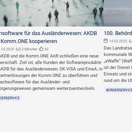
nnes/stock.adobe.com
©
Frank_Middendorfst
hsoftware für das Ausländerwesen: AKDB
100. Behörd
 Komm.ONE kooperieren
14.03.2025
Das Landratsa
.10.2025
3 Minuten
42
kommunale Waf
AKDB und die Komm.ONE AöR schließen eine neue
„eWaffe“ (Waff
nerschaft. Ziel ist, alle Kunden der Softwareprodukte
ist der Dienst
AKDB für das Ausländerwesen, OK.VISA und EinsA, in
Einsatz und st
Partnerlösungen der Komm.ONE zu überführen und
rund um die Uh
Fachsoftware für das Ausländer- und
ürgerungswesen gemeinsam weiterzuentwickeln.
BÜRGERSERVIC
GERSERVICE