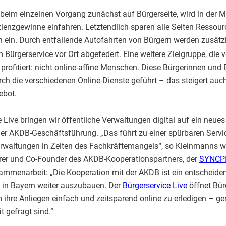
s beim einzelnen Vorgang zunächst auf Bürgerseite, wird in der 
zienzgewinne einfahren. Letztendlich sparen alle Seiten Ressourc
n ein. Durch entfallende Autofahrten von Bürgern werden zusätz
m Bürgerservice vor Ort abgefedert. Eine weitere Zielgruppe, die 
profitiert: nicht online-affine Menschen. Diese Bürgerinnen und
h die verschiedenen Online-Dienste geführt – das steigert auc
ebot.
 Live bringen wir öffentliche Verwaltungen digital auf ein neues
der AKDB-Geschäftsführung. „Das führt zu einer spürbaren Serv
erwaltungen in Zeiten des Fachkräftemangels“, so Kleinmanns we
hrer und Co-Founder des AKDB-Kooperationspartners, der
SYNCPI
sammenarbeit: „Die Kooperation mit der AKDB ist ein entscheiden
e in Bayern weiter auszubauen. Der
Bürgerservice Live
öffnet Bür
um ihre Anliegen einfach und zeitsparend online zu erledigen – ge
ät gefragt sind.“