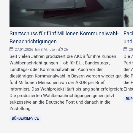
©
Artusius/stock.adobe.com
©
Joha
Startschuss für fünf Millionen Kommunalwahl-
Fac
Benachrichtigungen
und
27.01.2026
3 Minuten
26
20
Seit vielen Jahren produziert die AKDB für ihre Kunden
Die 
Wahlbenachrichtigungen – ob für EU-, Bundestags-,
Part
Landtags- oder Kommunalwahlen. Auch vor der
der 
diesjährigen Kommunalwahl in Bayern werden wieder gut
die 
fünf Millionen Menschen von der AKDB per Brief
die 
informiert. Das Wahlprojekt läuft bislang sehr erfolgreich:
Einb
Die produzierten Wahlbenachrichtigungen gehen jetzt
BÜR
sukzessive an die Deutsche Post und danach in die
Zustellung.
BÜRGERSERVICE