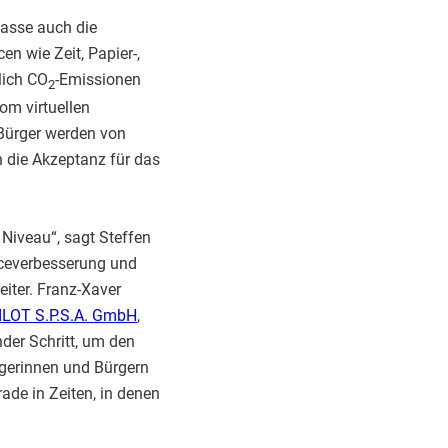
Masse auch die
en wie Zeit, Papier-,
lich CO
-Emissionen
2
vom virtuellen
 Bürger werden von
h die Akzeptanz für das
 Niveau“, sagt Steffen
iceverbesserung und
iter. Franz-Xaver
LOT S.P.S.A. GmbH
,
der Schritt, um den
gerinnen und Bürgern
rade in Zeiten, in denen