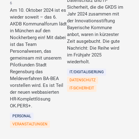
Datenschutz und IT-
6
Sicherheit, die die GKDS im
Am 10. Oktober 2024 ist es
Jahr 2024 zusammen mit
wieder soweit – das 6.
der Innovationsstiftung
AKDB Kommunalforum lädt
Bayerische Kommune
in München auf den
anbot, waren in kürzester
Nockherberg ein! Mit dabei
Zeit ausgebucht. Die gute
ist das Team
Nachricht: Die Reihe wird
Personalwesen, das
im Frühjahr 2025
gemeinsam mit unserem
wiederholt.
Pilotkunden Stadt
Regensburg das
IT/DIGITALISIERUNG
Meldeverfahren BA-BEA
DATENSCHUTZ
vorstellen wird. Es ist Teil
IT-SICHERHEIT
der neuen webbasierten
HR-Komplettlösung
OK.PERS+.
PERSONAL
VERANSTALTUNGEN