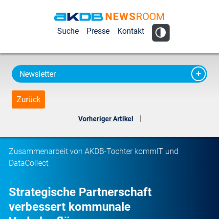
NEWS
ROOM
AKDB Anstalt
Suche
Presse
Kontakt
für
Kommunale
Datenverarbeitung
Newsletter
in Bayern
Zurück
|
Vorheriger Artikel
Zusammenarbeit von AKDB-Tochter kommIT und
DataCollect
Strategische Partnerschaft
verbessert kommunale