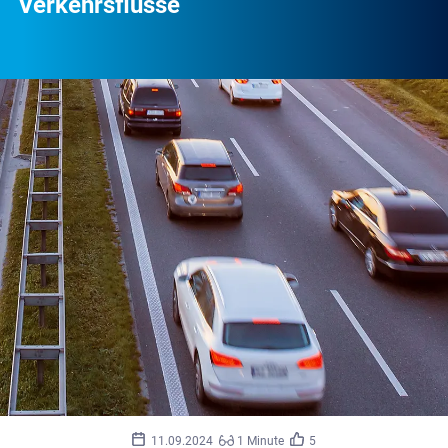
Verkehrsflüsse
©
peterschreiber.media/stock.adobe.com
11.09.2024
1 Minute
5