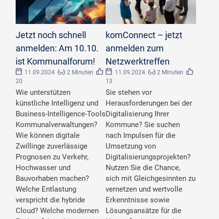
©
Ashi/stock.adobe.com
©
ReeldealHD images/stock.adobe.com
Jetzt noch schnell
komConnect – jetzt
anmelden: Am 10.10.
anmelden zum
ist Kommunalforum!
Netzwerktreffen
11.09.2024
2 Minuten
11.09.2024
2 Minuten
20
13
Wie unterstützen
Sie stehen vor
künstliche Intelligenz und
Herausforderungen bei der
Business-Intelligence-Tools
Digitalisierung Ihrer
Kommunalverwaltungen?
Kommune? Sie suchen
Wie können digitale
nach Impulsen für die
Zwillinge zuverlässige
Umsetzung von
Prognosen zu Verkehr,
Digitalisierungsprojekten?
Hochwasser und
Nutzen Sie die Chance,
Bauvorhaben machen?
sich mit Gleichgesinnten zu
Welche Entlastung
vernetzen und wertvolle
verspricht die hybride
Erkenntnisse sowie
Cloud? Welche modernen
Lösungsansätze für die