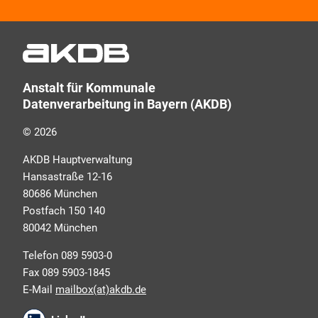
Produkten, Veranstaltungen, Dienstleistungs- und
Schulungsangeboten sowie über Arbeitskreise und
Umfragen in allen Produktbereichen des AKDB
Verbunds. Kurz, übersichtlich, informativ und
Anstalt für Kommunale
selbstverständlich kostenlos. Aber auch schnell und
Datenverarbeitung in Bayern (AKDB)
ressourcenschonend, eben ganz zeitgemäß digital.
Dafür benötigen wir Ihre Einwilligung, die Sie jederzeit
© 2026
widerrufen können.
AKDB Hauptverwaltung
Hansastraße 12-16
80686 München
Postfach 150 140
80042 München
Telefon 089 5903-0
Fax 089 5903-1845
E-Mail
mailbox(at)akdb.de
Ich erkläre mich mit den AKDB-