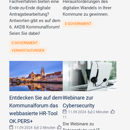
Fachverfahren bieten eine
Herausforderungen des
Ende-zu-Ende digitale
digitalen Wandels in Ihrer
Antragsbearbeitung?
Kommune zu gewinnen.
Antworten gibt es auf dem
E-GOVERNMENT
6. AKDB Kommunalforum!
Seien Sie dabei!
E-GOVERNMENT
VERANSTALTUNGEN
©
Thomas/stock.adobe.com
©
Summit Art Creations/stock.adobe.com
Entdecken Sie auf dem
Webinare zur
Kommunalforum das
Cybersecurity
11.09.2024
2 Minuten
webbasierte HR-Tool
11
OK.PERS+
Die Webinare zu
11.09.2024
2 Minuten