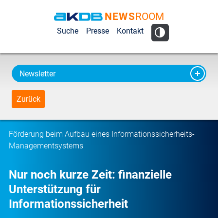
NEWS
ROOM
AKDB Anstalt
Suche
Presse
Kontakt
für
Kommunale
Datenverarbeitung
Newsletter
in Bayern
Zurück
Förderung beim Aufbau eines Informationssicherheits-
Managementsystems
Nur noch kurze Zeit: finanzielle
Unterstützung für
Informationssicherheit