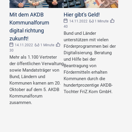
©
AKDB
©
Stockfotos-MG/stock.adobe.com
Mit dem AKDB
Hier gibt's Geld!
14.11.2022
1 Minute
Kommunalforum
40
digital richtung
Bund und Länder
zukunft!
unterstützen mit vielen
14.11.2022
1 Minute
Förderprogrammen bei der
30
Digitalisierung. Beratung
Mehr als 1.100 Vertreter
und Hilfe bei der
der öffentlichen Verwaltung
Beantragung von
sowie Mandatsträger von
Fördermitteln erhalten
Bund, Ländern und
Kommunen durch die
Kommunen kamen am 20.
hundertprozentige AKDB-
Oktober auf dem 5. AKDB
Tochter FriZ.Kom GmbH.
Kommunalforum
zusammen.