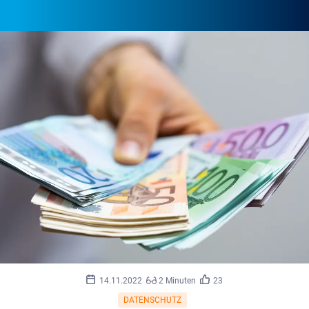
©
vegefox/stock.adobe.com
14.11.2022
2 Minuten
23
DATENSCHUTZ