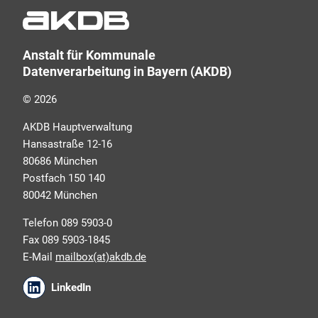
Schulungsangeboten sowie über Arbeitskreise und
Umfragen in allen Produktbereichen des AKDB
Verbunds. Kurz, übersichtlich, informativ und
Anstalt für Kommunale
selbstverständlich kostenlos. Aber auch schnell und
Datenverarbeitung in Bayern (AKDB)
ressourcenschonend, eben ganz zeitgemäß digital.
Dafür benötigen wir Ihre Einwilligung, die Sie jederzeit
© 2026
widerrufen können.
AKDB Hauptverwaltung
Hansastraße 12-16
80686 München
Postfach 150 140
80042 München
Telefon 089 5903-0
Fax 089 5903-1845
E-Mail
mailbox(at)akdb.de
Ich erkläre mich mit den AKDB-
LinkedIn
Datenschutzbedingungen einverstanden. Detaillierte
Informationen zur Verarbeitung meiner