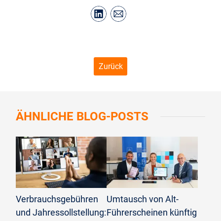
Zurück
ÄHNLICHE
BLOG-POSTS
©
Andrey Popov/stock.adobe.com
©
AKDB
Verbrauchsgebühren
Umtausch von Alt-
und Jahressollstellung:
Führerscheinen künftig