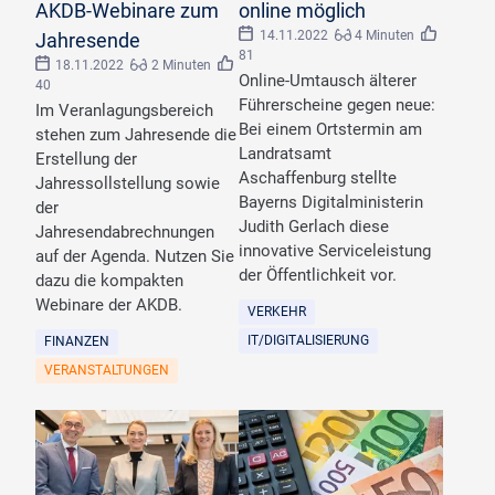
AKDB-Webinare zum
online möglich
14.11.2022
4 Minuten
Jahresende
81
18.11.2022
2 Minuten
Online-Umtausch älterer
40
Führerscheine gegen neue:
Im Veranlagungsbereich
Bei einem Ortstermin am
stehen zum Jahresende die
Landratsamt
Erstellung der
Aschaffenburg stellte
Jahressollstellung sowie
Bayerns Digitalministerin
der
Judith Gerlach diese
Jahresendabrechnungen
innovative Serviceleistung
auf der Agenda. Nutzen Sie
der Öffentlichkeit vor.
dazu die kompakten
Webinare der AKDB.
VERKEHR
IT/DIGITALISIERUNG
FINANZEN
VERANSTALTUNGEN