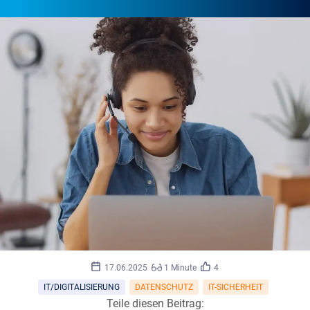
©
kucherav/stock.adobe.com
17.06.2025
1 Minute
4
IT/DIGITALISIERUNG
DATENSCHUTZ
IT-SICHERHEIT
Teile diesen Beitrag: