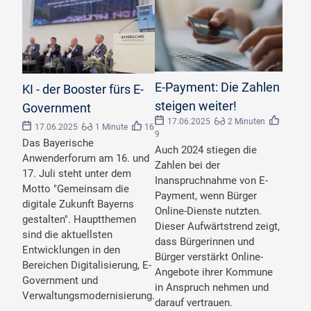
©
elimicel/stock.adobe.com
©
AKDB
E-Payment: Die Zahlen
KI - der Booster fürs E-
steigen weiter!
Government
17.06.2025
2 Minuten
17.06.2025
1 Minute
16
9
Das Bayerische
Auch 2024 stiegen die
Anwenderforum am 16. und
Zahlen bei der
17. Juli steht unter dem
Inanspruchnahme von E-
Motto "Gemeinsam die
Payment, wenn Bürger
digitale Zukunft Bayerns
Online-Dienste nutzten.
gestalten". Hauptthemen
Dieser Aufwärtstrend zeigt,
sind die aktuellsten
dass Bürgerinnen und
Entwicklungen in den
Bürger verstärkt Online-
Bereichen Digitalisierung, E-
Angebote ihrer Kommune
Government und
in Anspruch nehmen und
Verwaltungsmodernisierung.
darauf vertrauen.