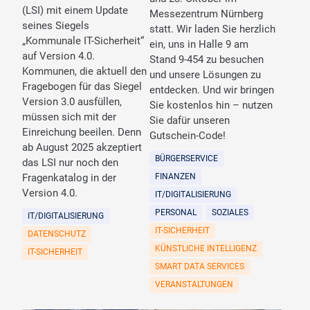
(LSI) mit einem Update
Messezentrum Nürnberg
seines Siegels
statt. Wir laden Sie herzlich
„Kommunale IT-Sicherheit“
ein, uns in Halle 9 am
auf Version 4.0.
Stand 9-454 zu besuchen
Kommunen, die aktuell den
und unsere Lösungen zu
Fragebogen für das Siegel
entdecken. Und wir bringen
Version 3.0 ausfüllen,
Sie kostenlos hin – nutzen
müssen sich mit der
Sie dafür unseren
Einreichung beeilen. Denn
Gutschein-Code!
ab August 2025 akzeptiert
BÜRGERSERVICE
das LSI nur noch den
Fragenkatalog in der
FINANZEN
Version 4.0.
IT/DIGITALISIERUNG
PERSONAL
SOZIALES
IT/DIGITALISIERUNG
IT-SICHERHEIT
DATENSCHUTZ
KÜNSTLICHE INTELLIGENZ
IT-SICHERHEIT
SMART DATA SERVICES
VERANSTALTUNGEN