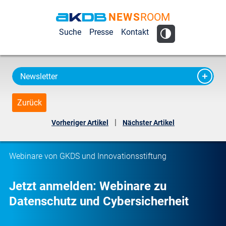
NEWS
ROOM
AKDB Anstalt
Suche
Presse
Kontakt
für
Kommunale
Datenverarbeitung
Newsletter
in Bayern
Zurück
|
Vorheriger Artikel
Nächster Artikel
Webinare von GKDS und Innovationsstiftung
Jetzt anmelden: Webinare zu
Datenschutz und Cybersicherheit