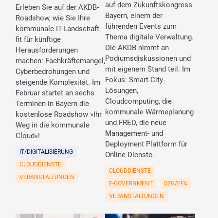
auf dem Zukunftskongress
Erleben Sie auf der AKDB-
Bayern, einem der
Roadshow, wie Sie Ihre
führenden Events zum
kommunale IT-Landschaft
Thema digitale Verwaltung.
fit für künftige
Die AKDB nimmt an
Herausforderungen
Podiumsdiskussionen und
machen: Fachkräftemangel,
mit eigenem Stand teil. Im
Cyberbedrohungen und
Fokus: Smart-City-
steigende Komplexität. Im
Lösungen,
Februar startet an sechs
Cloudcomputing, die
Terminen in Bayern die
kommunale Wärmeplanung
kostenlose Roadshow »Ihr
und FRED, die neue
Weg in die kommunale
Management- und
Cloud«!
Deployment Plattform für
IT/DIGITALISIERUNG
Online-Dienste.
CLOUDDIENSTE
CLOUDDIENSTE
VERANSTALTUNGEN
E-GOVERNMENT
OZG/EFA
VERANSTALTUNGEN