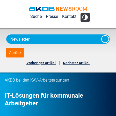
NEWS
ROOM
AKDB Anstalt
Suche
Presse
Kontakt
für
Kommunale
Datenverarbeitung
Newsletter
in Bayern
Zurück
|
Vorheriger Artikel
Nächster Artikel
AKDB bei den KAV-Arbeitstagungen
IT-Lösungen für kommunale
Arbeitgeber