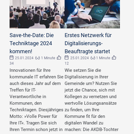
©
kasto/stock.adobe.com
©
BullRun/stock.adobe.com
Save-the-Date: Die
Erstes Netzwerk für
Techniktage 2024
Digitalisierungs-
kommen!
Beauftragte startet
25.01.2024
1 Minute
25.01.2024
1 Minute
34
12
Innovationen für Ihre
Wie setzen Sie die
kommunale IT erfahren Sie
Digitalisierung in Ihrer
auch dieses Jahr auf dem
Gemeinde um? Nutzen Sie
Treffen für IT-
jetzt die Chance, sich mit
Verantwortliche in
Kollegen zu vernetzen und
Kommunen, den
wertvolle Lösungsansätze
Techniktagen. Diesjähriges
zu finden, um Ihre
Motto: »Volle Power für
Kommune fit für den
Ihre IT«. Tragen Sie sich
digitalen Wandel zu
Ihren Termin schon jetzt in
machen: Die AKDB-Tochter