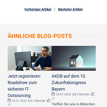
|
Vorheriger Artikel
Nächster Artikel
ÄHNLICHE
BLOG-POSTS
©
Andrey Popov/stock.adobe.com
©
Wizart/stock.adobe.com
Jetzt registrieren:
AKDB auf dem 10.
Roadshow zum
Zukunftskongress
sicheren IT-
Bayern
25.01.2024
2 Minuten
Outsourcing
17
25.01.2024
2 Minuten
Treffen Sie uns in München
17