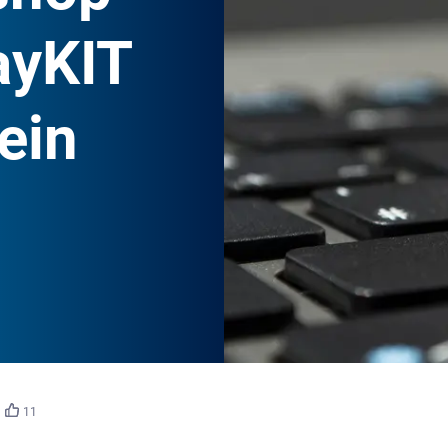
ayKIT
ein
Stockwerk-
©
Fotodesign/stock.adobe.com
11