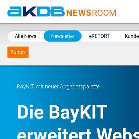
NEWS
ROOM
AKDB Anstalt für
Kommunale
Alle News
Newsletter
eREPORT
Kunde
Datenverarbeitung in
Bayern
Zurück
BayKIT mit neuer Angebotspalette
Die BayKIT
erweitert Web