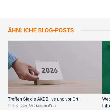
ÄHNLICHE
BLOG-POSTS
©
Anon/stock.adobe.com
©
lume
Treffen Sie die AKDB live und vor Ort!
Web
Inf
21.01.2026
2 Minuten
11