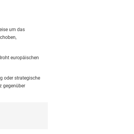
weise um das
schoben,
droht europäischen
g oder strategische
enz gegenüber