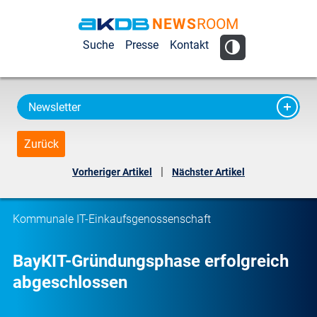
NEWS
ROOM
AKDB Anstalt
Suche
Presse
Kontakt
für
Kommunale
Datenverarbeitung
Newsletter
in Bayern
Zurück
|
Vorheriger Artikel
Nächster Artikel
Kommunale IT-Einkaufsgenossenschaft
BayKIT-Gründungsphase erfolgreich
abgeschlossen