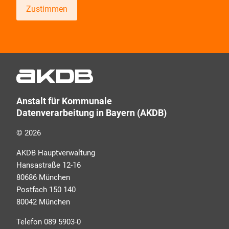
Zustimmen
Wir informieren Sie zukünftig per E-Mail zu neuen
Produkten, Veranstaltungen, Dienstleistungs- und
Schulungsangeboten sowie über Arbeitskreise und
Umfragen in allen Produktbereichen des AKDB
Verbunds. Kurz, übersichtlich, informativ und
Anstalt für Kommunale
selbstverständlich kostenlos. Aber auch schnell und
Datenverarbeitung in Bayern (AKDB)
ressourcenschonend, eben ganz zeitgemäß digital.
Dafür benötigen wir Ihre Einwilligung, die Sie jederzeit
© 2026
widerrufen können.
AKDB Hauptverwaltung
Hansastraße 12-16
80686 München
Postfach 150 140
80042 München
Telefon 089 5903-0