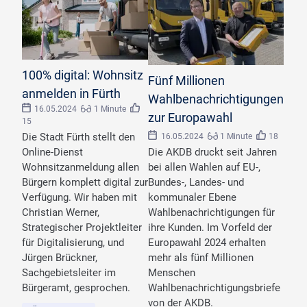
©
LIGHTFIELD STUDIOS/stock.adobe.com
100% digital: Wohnsitz
©
Deutsche Post AG
Fünf Millionen
anmelden in Fürth
Wahlbenachrichtigungen
16.05.2024
1 Minute
zur Europawahl
15
Die Stadt Fürth stellt den
16.05.2024
1 Minute
18
Die AKDB druckt seit Jahren
Online-Dienst
bei allen Wahlen auf EU-,
Wohnsitzanmeldung allen
Bundes-, Landes- und
Bürgern komplett digital zur
kommunaler Ebene
Verfügung. Wir haben mit
Wahlbenachrichtigungen für
Christian Werner,
ihre Kunden. Im Vorfeld der
Strategischer Projektleiter
Europawahl 2024 erhalten
für Digitalisierung, und
mehr als fünf Millionen
Jürgen Brückner,
Menschen
Sachgebietsleiter im
Wahlbenachrichtigungsbriefe
Bürgeramt, gesprochen.
von der AKDB.