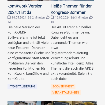
©
digitalfabriX
©
engel.ac/stock.adobe.com
komXwork Version
Heiße Themen für den
2024.1 ist da!
Kongress-Sommer
16.05.2024
2 Minuten
16.05.2024
3 Minuten
12
15
Die neue Version der
Der AKDB steht ein heißer
komX-DMS-
Kongress-Sommer bevor.
Softwarefamilie ist jetzt
Dabei geht es um
verfügbar und enthält viele
spannende Themen wie
neue Features. Darunter
etwa
eine verbesserte Suche und
Registermodernisierung,
konfigurierbare Startseiten.
Verwaltungscloud und
Profitieren Sie von den
künstliche Intelligenz. Alles
neuesten Funktionen für
Themen, die auch die AKDB
komXwork, komXflow und
aktiv vorantreibt. Seien Sie
komXsuite.
auch dabei!
IT/DIGITALISIERUNG
E-GOVERNMENT
VERANSTALTUNGEN