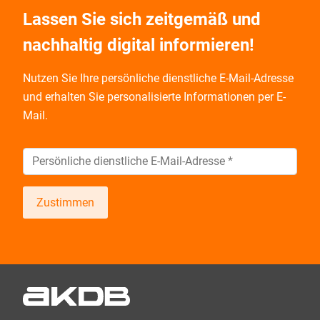
Lassen Sie sich zeitgemäß und
nachhaltig digital informieren!
Nutzen Sie Ihre persönliche dienstliche E-Mail-Adresse
und
erhalten Sie personalisierte Informationen per E-
Mail.
Zustimmen
Wir informieren Sie zukünftig per E-Mail zu neuen
Produkten, Veranstaltungen, Dienstleistungs- und
Schulungsangeboten sowie über Arbeitskreise und
Umfragen in allen Produktbereichen des AKDB
Verbunds. Kurz, übersichtlich, informativ und