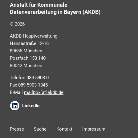
Anstalt für Kommunale
selbstverständlich kostenlos. Aber auch schnell und
Datenverarbeitung in Bayern (AKDB)
ressourcenschonend, eben ganz zeitgemäß digital.
Dafür benötigen wir Ihre Einwilligung, die Sie jederzeit
© 2026
widerrufen können.
AKDB Hauptverwaltung
Hansastraße 12-16
80686 München
Postfach 150 140
80042 München
Telefon 089 5903-0
Fax 089 5903-1845
E-Mail
mailbox(at)akdb.de
Ich erkläre mich mit den AKDB-
LinkedIn
Datenschutzbedingungen einverstanden. Detaillierte
Informationen zur Verarbeitung meiner
personenbezogenen Daten entnehme ich der
Presse
Suche
Kontakt
Impressum
Datenschutzerklärung
.*