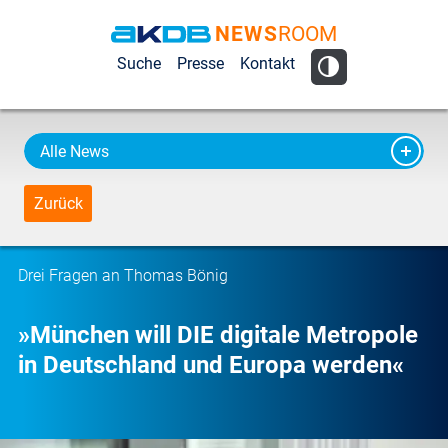
NEWS
ROOM
AKDB Anstalt
Suche
Presse
Kontakt
für
Kommunale
Datenverarbeitung
Alle News
in Bayern
Zurück
Drei Fragen an Thomas Bönig
»München will DIE digitale Metropole
in Deutschland und Europa werden«