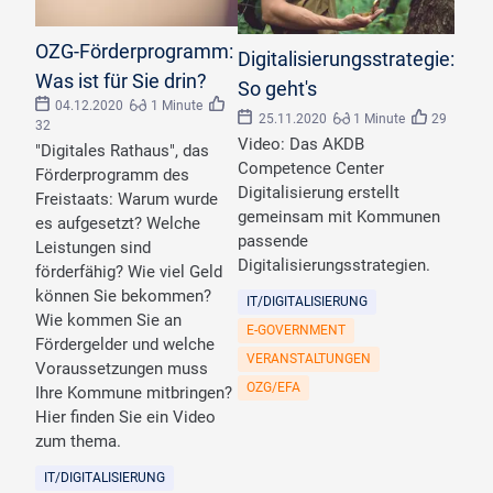
OZG-Förderprogramm:
Digitalisierungsstrategie:
Was ist für Sie drin?
So geht's
04.12.2020
1 Minute
25.11.2020
1 Minute
29
32
Video: Das AKDB
"Digitales Rathaus", das
Competence Center
Förderprogramm des
Digitalisierung erstellt
Freistaats: Warum wurde
gemeinsam mit Kommunen
es aufgesetzt? Welche
passende
Leistungen sind
Digitalisierungsstrategien.
förderfähig? Wie viel Geld
können Sie bekommen?
IT/DIGITALISIERUNG
Wie kommen Sie an
E-GOVERNMENT
Fördergelder und welche
VERANSTALTUNGEN
Voraussetzungen muss
OZG/EFA
Ihre Kommune mitbringen?
Hier finden Sie ein Video
zum thema.
IT/DIGITALISIERUNG