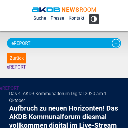
NEWS
ROOM
AKDB Anstalt
Suche
Presse
Kontakt
für
Kommunale
Datenverarbeitung
eREPORT
in Bayern
Zurück
eREPORT
eREPORT
Das 4. AKDB Kommunalforum Digital 2020 am 1.
Oktober
Aufbruch zu neuen Horizonten! Das
AKDB Kommunalforum diesmal
vollkommen digital im Live-Stream