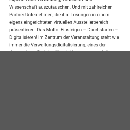
Wissenschaft auszutauschen. Und mit zahlreichen
Partner-Unternehmen, die ihre Lösungen in einem
eigens eingerichteten virtuellen Ausstellerbereich
präsentieren. Das Motto: Einsteigen – Durchstarten –
Digitalisieren! Im Zentrum der Veranstaltung steht wie
immer die Verwaltungsdigitalisierung, eines der
dringendsten Projekte für alle Kommunen und die
Bundesverwaltung. Wie wichtig dieses Vorhaben ist,
hat die Corona-Pandemie besonders deutlich
gemacht. Freuen Sie sich also auf einen
abwechslungsreichen, hochspannenden Tag voller
interaktiver Formate, absoluter Premieren und
hochkarätiger Referenten und Keynote-Speaker!