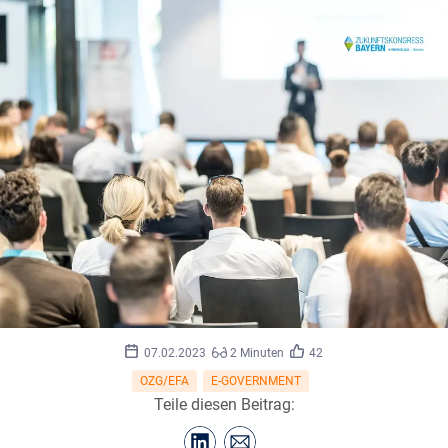
©
John/stock.adobe.com
07.02.2023
2 Minuten
42
OZG/EFA
E-GOVERNMENT
Teile diesen Beitrag: