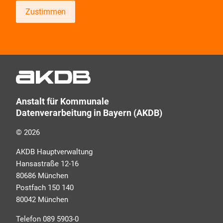
Zustimmen
Wir informieren Sie zukünftig per E-Mail zu neuen
Produkten, Veranstaltungen, Dienstleistungs- und
Schulungsangeboten sowie über Arbeitskreise und
Umfragen in allen Produktbereichen des AKDB
Verbunds. Kurz, übersichtlich, informativ und
Anstalt für Kommunale
selbstverständlich kostenlos. Aber auch schnell und
Datenverarbeitung in Bayern (AKDB)
ressourcenschonend, eben ganz zeitgemäß digital.
Dafür benötigen wir Ihre Einwilligung, die Sie jederzeit
© 2026
widerrufen können.
AKDB Hauptverwaltung
Hansastraße 12-16
80686 München
Postfach 150 140
80042 München
Telefon 089 5903-0