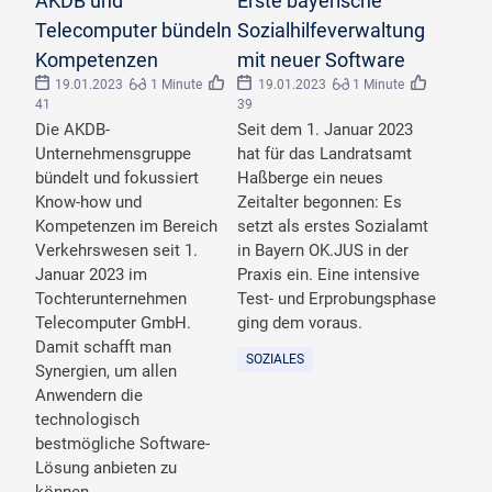
AKDB und
Erste bayerische
Telecomputer bündeln
Sozialhilfeverwaltung
Kompetenzen
mit neuer Software
19.01.2023
1 Minute
19.01.2023
1 Minute
41
39
Die AKDB-
Seit dem 1. Januar 2023
Unternehmensgruppe
hat für das Landratsamt
bündelt und fokussiert
Haßberge ein neues
Know-how und
Zeitalter begonnen: Es
Kompetenzen im Bereich
setzt als erstes Sozialamt
Verkehrswesen seit 1.
in Bayern OK.JUS in der
Januar 2023 im
Praxis ein. Eine intensive
Tochterunternehmen
Test- und Erprobungsphase
Telecomputer GmbH.
ging dem voraus.
Damit schafft man
SOZIALES
Synergien, um allen
Anwendern die
technologisch
bestmögliche Software-
Lösung anbieten zu
können.