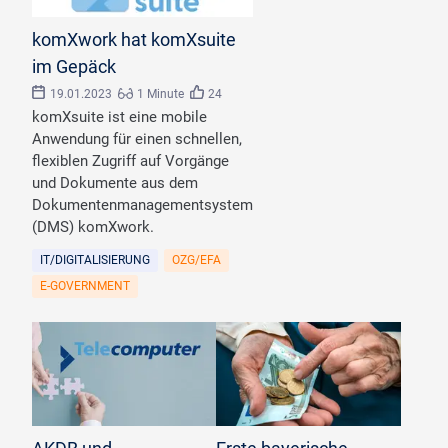
©
komxwork
komXwork hat komXsuite
im Gepäck
19.01.2023
1 Minute
24
komXsuite ist eine mobile
Anwendung für einen schnellen,
flexiblen Zugriff auf Vorgänge
und Dokumente aus dem
Dokumentenmanagementsystem
(DMS) komXwork.
IT/DIGITALISIERUNG
OZG/EFA
E-GOVERNMENT
©
Gajus/stock.adobe.com
©
Grundsicherung/stock.adobe.com