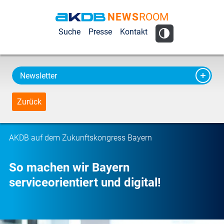
NEWS
ROOM
AKDB Anstalt
Suche
Presse
Kontakt
für
Kommunale
Datenverarbeitung
Newsletter
in Bayern
Zurück
AKDB auf dem Zukunftskongress Bayern
So machen wir Bayern
serviceorientiert und digital!