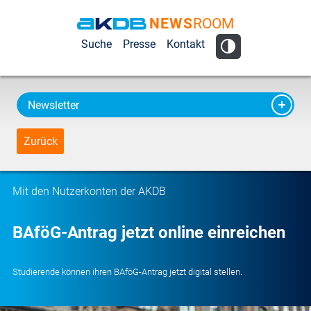
NEWS
ROOM
AKDB Anstalt
Suche
Presse
Kontakt
für
Kommunale
Datenverarbeitung
Newsletter
in Bayern
Zurück
Mit den Nutzerkonten der AKDB
BAföG-Antrag jetzt online einreichen
Studierende können ihren BAföG-Antrag jetzt digital stellen.