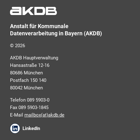
Schulungsangeboten sowie über Arbeitskreise und
Umfragen in allen Produktbereichen des AKDB
Verbunds. Kurz, übersichtlich, informativ und
Anstalt für Kommunale
selbstverständlich kostenlos. Aber auch schnell und
Datenverarbeitung in Bayern (AKDB)
ressourcenschonend, eben ganz zeitgemäß digital.
Dafür benötigen wir Ihre Einwilligung, die Sie jederzeit
© 2026
widerrufen können.
AKDB Hauptverwaltung
Hansastraße 12-16
80686 München
Postfach 150 140
80042 München
Telefon 089 5903-0
Fax 089 5903-1845
E-Mail
mailbox(at)akdb.de
Ich erkläre mich mit den AKDB-
LinkedIn
Datenschutzbedingungen einverstanden. Detaillierte