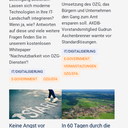
Umsetzung des OZG, das
Lassen sich moderne
Bürgern und Unternehmen
Technologien in Ihre IT-
den Gang zum Amt
Landschaft integrieren?
ersparen soll. AKDB-
Wenn ja, wie? Antworten
Vorstandsmitglied Gudrun
auf diese und viele weitere
Aschenbrenner warnte vor
Fragen finden Sie in
Standardlösungen.
unserem kostenlosen
Whitepaper
IT/DIGITALISIERUNG
"Nachnutzbarkeit von OZG-
E-GOVERNMENT
Diensten"!
VERANSTALTUNGEN
IT/DIGITALISIERUNG
OZG/EFA
E-GOVERNMENT
OZG/EFA
Keine Angst vor
In 60 Tagen durch die