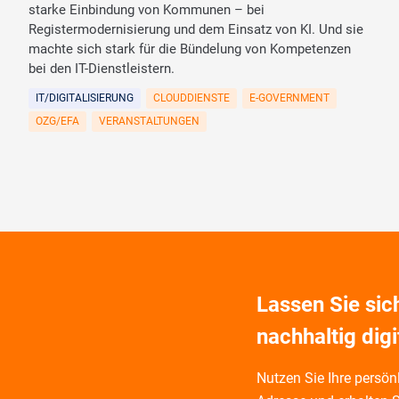
starke Einbindung von Kommunen – bei
Registermodernisierung und dem Einsatz von KI. Und sie
machte sich stark für die Bündelung von Kompetenzen
bei den IT-Dienstleistern.
IT/DIGITALISIERUNG
CLOUDDIENSTE
E-GOVERNMENT
OZG/EFA
VERANSTALTUNGEN
Lassen Sie si
nachhaltig digi
Nutzen Sie Ihre persönl