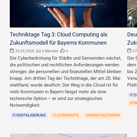
©
Rico
Techniktage Tag 3: Cloud Computing als
Deut
Zukunftsmodell für Bayerns Kommunen
Zuk
26.05.2026
4 Minuten
4
07
Die Cyberbedrohung für Städte und Gemeinden wächst,
Der 
die politischen und rechtlichen Anforderungen werden
dem 
strenger, die personellen und finanziellen Mittel bleiben
bis 2
knapp. Am dritten Tag der Techniktage, der am 20. Mai
Verw
stattfand, wurde deutlich: Der Weg in die Cloud ist für
Plat
viele Kommunen in Bayern längst mehr als eine
IT/
technische Option – er wird zur strategischen
KÜN
Notwendigkeit.
IT/DIGITALISIERUNG
CLOUDDIENSTE
VERANSTALTUNGEN