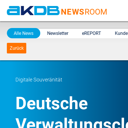
NEWS
ROOM
AKDB Anstalt für
Kommunale
Alle News
Newsletter
eREPORT
Kunde
Datenverarbeitung in
Bayern
Zurück
Digitale Souveränität
Deutsche
Verwaltungscl