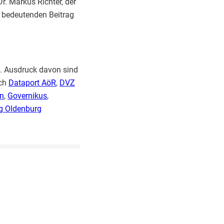
. Markus Richter, der
 bedeutenden Beitrag
t. Ausdruck davon sind
uch
Dataport AöR
,
DVZ
n
,
Governikus
,
g Oldenburg