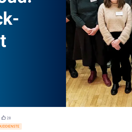
ck-
t
©
govdigital
28
OUDDIENSTE