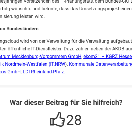
esjährigen Vorsitzenden des IT-Planungsrats, dem Bundes-CIO Dr
Erfolg wünschte und betonte, dass das Umsetzungsprojekt einen
sierung leisten wird.
allen Bundesländern
ngscloud wird von der Verwaltung für die Verwaltung aufgebau
igten öffentliche IT-Dienstleister. Dazu zählen neben der AKDB a
entrum Mecklenburg-Vorpommern GmbH
,
ekom21 – KGRZ Hesse
ik Nordrhein-Westfalen (IT.NRW
),
Kommunale Datenverarbeitun
cos GmbH
,
LDI Rheinland-Pfalz
.
War dieser Beitrag für Sie hilfreich?
28