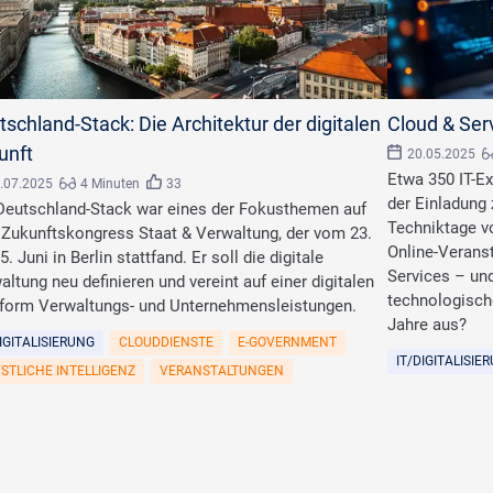
 Oder/stock.adobe.com
schland-Stack: Die Architektur der digitalen
Cloud & Ser
unft
20.05.2025
Etwa 350 IT-E
.07.2025
4 Minuten
33
der Einladung
Deutschland-Stack war eines der Fokusthemen auf
Techniktage v
Zukunftskongress Staat & Verwaltung, der vom 23.
Online-Verans
5. Juni in Berlin stattfand. Er soll die digitale
Services – und
altung neu definieren und vereint auf einer digitalen
technologisch
tform Verwaltungs- und Unternehmensleistungen.
Jahre aus?
DIGITALISIERUNG
CLOUDDIENSTE
E-GOVERNMENT
IT/DIGITALISIE
STLICHE INTELLIGENZ
VERANSTALTUNGEN