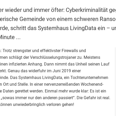
er wieder und immer öfter: Cyberkriminalität
yerische Gemeinde von einem schweren Ranso
e, schritt das Systemhaus LivingData ein – un
inute ...
: Trotz strengster und effektivster Firewalls und
en schlägt der Verschlüsselungstrojaner zu. Meistens
 einen infizierten Anhang. Dann nimmt das Unheil seinen Lauf
erkt. Genau das widerfuhr im Juni 2019 einer
inde. Das Systemhaus LivingData, ein Tochterunternehmen
n Ort und Stelle. In einer nervenzerreißenden Wochenend-
e Daten gerettet werden. Einmal mehr wurde klar: Es ist ein
 „sowas immer nur den anderen passiert“. Die Gefahr ist real.
können unwiederbringlich verloren gehen!