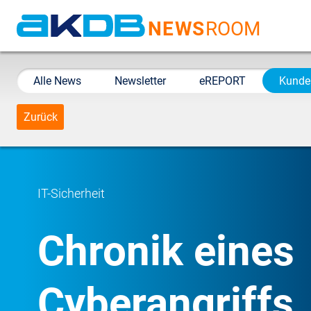
NEWS
ROOM
AKDB Anstalt für
Kommunale
Alle News
Newsletter
eREPORT
Kunde
Datenverarbeitung in
Bayern
Zurück
IT-Sicherheit
Chronik eines
Cyberangriffs