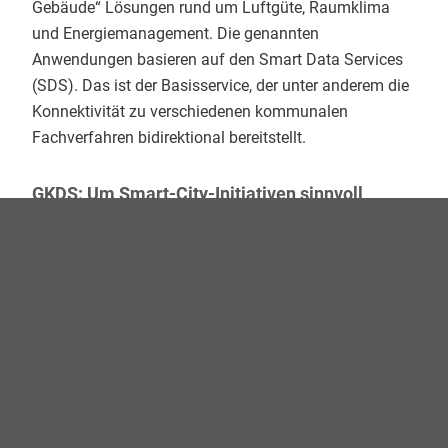
Gebäude“ Lösungen rund um Luftgüte, Raumklima
und Energiemanagement. Die genannten
Anwendungen basieren auf den Smart Data Services
(SDS). Das ist der Basisservice, der unter anderem die
Konnektivität zu verschiedenen kommunalen
Fachverfahren bidirektional bereitstellt.
GKDS: Um Smart-City-Initiativen sinnvoll
umzusetzen, müssen viele Daten gesammelt,
verarbeitet und ausgewertet werden. Welche
personenbezogenen Daten spielen bei Ihren
Projekten eine Rolle?
roosi: Diese Frage lässt sich nicht abschließend
beantworten, da die Art der Daten von den Projekten
abhängt, die mittels Smart Data Services umgesetzt
werden und die sehr unterschiedliche Anforderungen