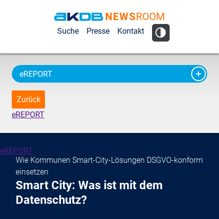
NEWS
ROOM
AKDB Anstalt
Suche
Presse
Kontakt
für
Kommunale
Datenverarbeitung
eREPORT
in Bayern
Zurück
eREPORT
eREPORT
Wie Kommunen Smart-City-Lösungen DSGVO-konform
einsetzen
Smart City: Was ist mit dem
Datenschutz?