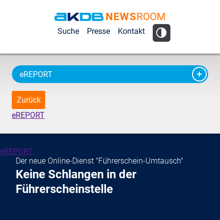
NEWS
ROOM
AKDB Anstalt
Suche
Presse
Kontakt
für
Kommunale
Datenverarbeitung
eREPORT
in Bayern
Zurück
eREPORT
eREPORT
Der neue Online-Dienst "Führerschein-Umtausch"
Keine Schlangen in der
Führerscheinstelle