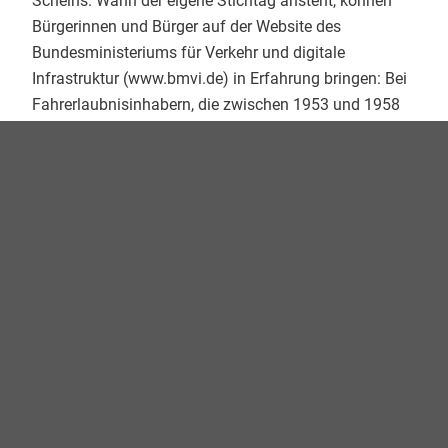
Scheins. Wann der eigene Stichtag ansteht, können
Bürgerinnen und Bürger auf der Website des
Bundesministeriums für Verkehr und digitale
Infrastruktur (www.bmvi.de) in Erfahrung bringen: Bei
Fahrerlaubnisinhabern, die zwischen 1953 und 1958
geboren sind, muss der Führerschein zum Beispiel
schon bis zum 19.1.2022 umgetauscht sein.
Mehr Entlastung für Führerscheinstellen
Um den Pflichtumtausch sowohl für Bürger als auch
für Führerscheinstellen möglichst unkompliziert zu
gestalten, hat die AKDB den Online-Dienst
„Führerschein-Umtausch“ in ihr Online-Fachdienste-
Portfolio aufgenommen. Der Umtausch kann so von
überall aus am PC oder Tablet erledigt werden – und
das 24 Stunden am Tag, sieben Tage die Woche.
Darüber hinaus kann der Online-Antrag ganz einfach