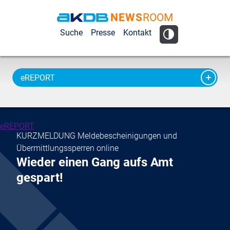
NEWS
ROOM
AKDB Anstalt
Suche
Presse
Kontakt
für
Kommunale
Datenverarbeitung
eREPORT
in Bayern
eREPORT
KURZMELDUNG Meldebescheinigungen und
Übermittlungssperren online
Wieder einen Gang aufs Amt
gespart!