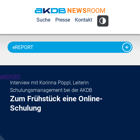
NEWS
ROOM
AKDB Anstalt
Suche
Presse
Kontakt
für
Kommunale
Datenverarbeitung
eREPORT
in Bayern
eREPORT
Interview mit Korinna Pöppl, Leiterin
Schulungsmanagement bei der AKDB
Zum Frühstück eine Online-
Schulung