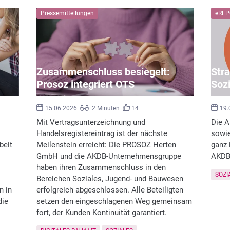
Pressemitteilungen
eREP
Zusammenschluss besiegelt:
Stra
Prosoz integriert OTS
Soz
15.06.2026
2 Minuten
14
19.
Mit Vertragsunterzeichnung und
Die A
Handelsregistereintrag ist der nächste
sowie
beit
Meilenstein erreicht: Die PROSOZ Herten
ganz 
GmbH und die AKDB-Unternehmensgruppe
AKDB-
haben ihren Zusammenschluss in den
SOZI
Bereichen Soziales, Jugend- und Bauwesen
n in
erfolgreich abgeschlossen. Alle Beteiligten
die
setzen den eingeschlagenen Weg gemeinsam
fort, der Kunden Kontinuität garantiert.