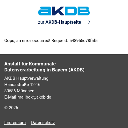
AKDB Anstalt für
zur
AKDB-Hauptseite
Kommunale
Datenverarbeitung in
Bayern
Oops, an error occurred! Request: 548955c78f5f5
Anstalt für Kommunale
Datenverarbeitung in Bayern (AKDB)
AKDB Hauptverwaltung
Hansastraße 12-16
80686 München
E-Mail
mailbox@akdb.de
© 2026
Impressum
Datenschutz