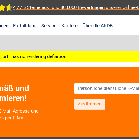
4,7 / 5 Sterne aus rund 800.000 Bewertungen
unserer Online-
ngen
Fortbildung
Service
Karriere
Über die AKDB
pi1" has no rendering definition!
emäß und
rmieren!
Zustimmen
 E-Mail-Adresse und
en per E-Mail.
 zu neuen Produkten,
Schulungsangeboten sowie über
oduktbereichen des AKDB