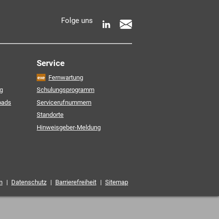
 AKDB-Datenschutzbedingungen
Folge uns
e Informationen zur Verarbeitung meiner
entnehme ich der
Service
Fernwartung
Friendly Captcha
g
Schulungsprogramm
oads
Servicerufnummern
Standorte
Hinweisgeber-Meldung
m
|
Datenschutz
|
Barrierefreiheit
|
Sitemap