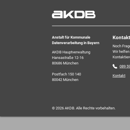
Verbunds. Kurz, übersichtlich, informati
kostenlos. Aber auch schnell und ress
zeitgemäß digital. Dafür benötigen wir Ih
jederzeit widerrufen können.
Kontak
Anstalt für Kommunale
Datenverarbeitung in Bayern
Noch Frag
Wir helfen
AKDB Hauptverwaltung
Kontaktier
Hansastraße 12-16
80686 München
089 5
Postfach 150 140
Kontakt
80042 München
© 2026 AKDB. Alle Rechte vorbehalten.