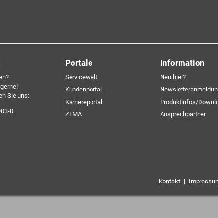
v und selbstverständlich
Ich erkläre mich mit den
ourcenschonend, eben ganz
einverstanden. Detailliert
re Einwilligung, die Sie
personenbezogenen Daten 
Datenschutzerklärung
.*
t
Portale
Information
en?
Servicewelt
Neu hier?
 gerne!
Kundenportal
Newsletteranmeldun
en Sie uns:
Karriereportal
Produktinfos/Downl
903-0
ZEMA
Ansprechpartner
Kontakt
|
Impressu