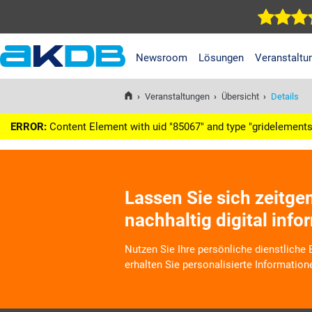
Newsroom
Lösungen
Veranstaltu
AKDB Anstalt für
Kommunale
›
Veranstaltungen
›
Übersicht
›
Details
Datenverarbeitung in
Bayern
ERROR:
Content Element with uid "85067" and type "gridelements_
Lassen Sie sich zeitg
nachhaltig digital info
Nutzen Sie Ihre persönliche dienstliche
erhalten Sie personalisierte Information
Wir informieren Sie zukünftig per E-Mail
Veranstaltungen, Dienstleistungs- und 
Arbeitskreise und Umfragen in allen Pr