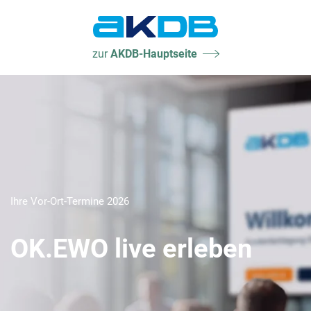
AKDB Anstalt für
zur
AKDB-Hauptseite
Kommunale
Datenverarbeitung in
Bayern
Ihre Vor-Ort-Termine 2026
OK.EWO live erleben